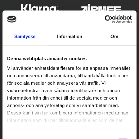
Samtycke
Information
Om
Denna webbplats använder cookies
Vi använder enhetsidentifierare för att anpassa innehållet
och annonserna till användarna, tillhandahålla funktioner
Betala säkert
för sociala medier och analysera vår trafik. Vi
vidarebefordrar även sådana identifierare och annan
||
Välj
||
information från din enhet till de sociala medier och
Snabba leveranser
annons- och analysföretag som vi samarbetar med.
Dessa kan i sin tur kombinera informationen med annan
||
Eller
||
information som du har tillhandahållit eller som de har
samlat in när du har använt deras tjänster.
Hämta på lagret med/utan montering
S