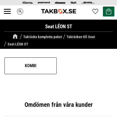
Kundvag
Favoriter
search
Meny
Seat LÉON ST
Takräcke kompletta paket
Takräcken till Seat
Seat LÉON ST
KOMBI