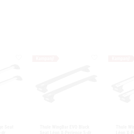
Lägg till i favoriter
Lägg till i favoriter
e Seat 
Thule WingBar EVO Black 
Thule Wi
dr 
Seat Léon X-Perience 5-dr 
Léon X-Pe