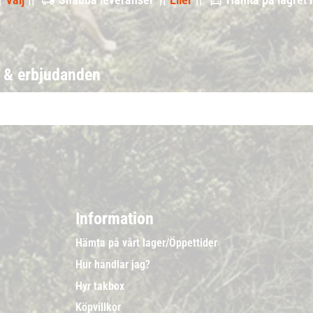
r & erbjudanden
Information
Hämta på vårt lager/Öppettider
Hur handlar jag?
Hyr takbox
Köpvillkor