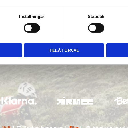
Inställningar
Statistik
TILLÅT URVAL
|
Välj
||
Snabba leveranser ||
Eller
||
Hämta på lagret