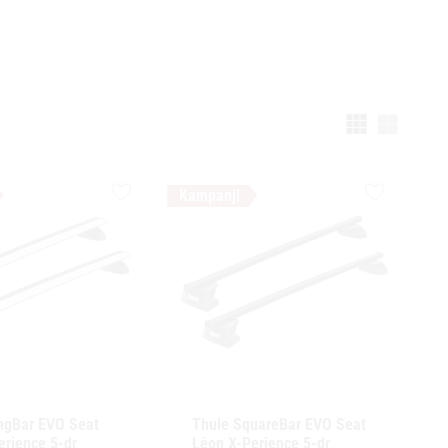
Välj vi
Lägg till i favoriter
Lägg till i f
ngBar EVO Seat 
Thule SquareBar EVO Seat 
rience 5-dr 
Léon X-Perience 5-dr 