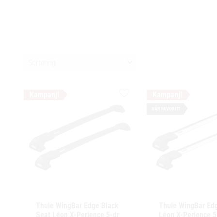
Välj sortering
Lägg till i favoriter
VÅR FAVORIT!
Thule WingBar Edge Black 
Thule WingBar Edg
Seat Léon X-Perience 5-dr 
Léon X-Perience 5-