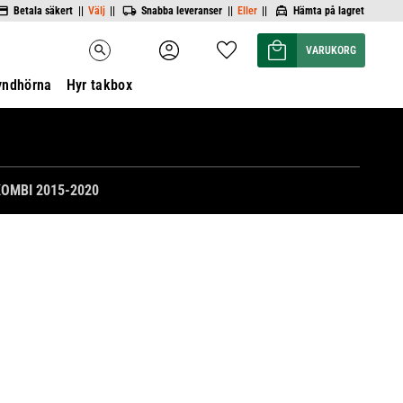
Betala säkert ||
Välj
||
Snabba leveranser ||
Eller
||
Hämta på lagret
Kundvagn
Favoriter
search
yndhörna
Hyr takbox
KOMBI 2015-2020