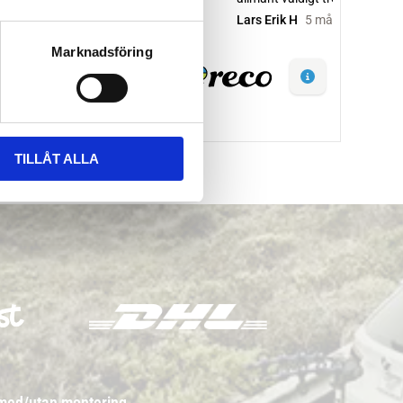
Marknadsföring
TILLÅT ALLA
 med/utan montering