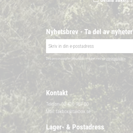
Nyhetsbrev - Ta del av nyhete
Dina personuppgifter behandlas i enlighet med vår
integritetspolicy
.
Kontakt
Telefon:
08-410 967 00
Mail:
takbox@takbox.se
Lager- & Postadress