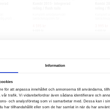
rerad 
Kombi 2015- integrerad 
Kombi 201
reling / flush rails
reling / f
kt 
Komplett aerodynamiskt 
Komplett a
g profil 
takräckessystem för 
takräckessy
ör 
exceptionellt tyst körning, enkel 
exceptionell
4 595
kr
3 995
kr
ing och 
installation av tillbehör och 
installation
llbehör.
maximalt lastutrymme.
maximalt l
5 335
kr
4 635
kr
Information
cookies
e för att anpassa innehållet och annonserna till användarna, tillh
vår trafik. Vi vidarebefordrar även sådana identifierare och anna
nnons- och analysföretag som vi samarbetar med. Dessa kan i sin
har tillhandahållit eller som de har samlat in när du har använt 