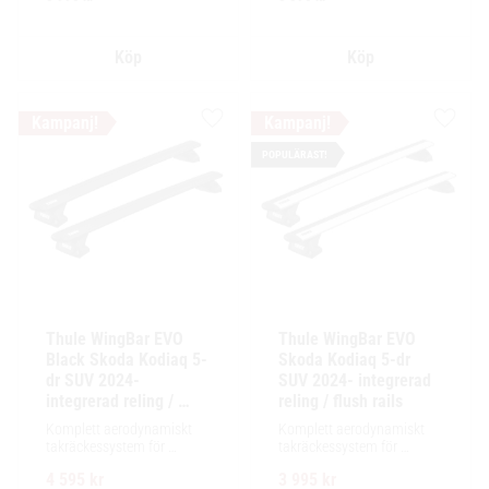
installation av tillbehör.
installation av tillbehör.
Lägg till i favoriter
Lägg ti
POPULÄRAST!
Thule WingBar EVO 
Thule WingBar EVO 
Black Skoda Kodiaq 5-
Skoda Kodiaq 5-dr 
dr SUV 2024- 
SUV 2024- integrerad 
integrerad reling / 
reling / flush rails
flush rails
Komplett aerodynamiskt 
Komplett aerodynamiskt 
takräckessystem för 
takräckessystem för 
exceptionellt tyst körning, 
exceptionellt tyst körning, 
4 595
kr
3 995
kr
enkel installation av 
enkel installation av 