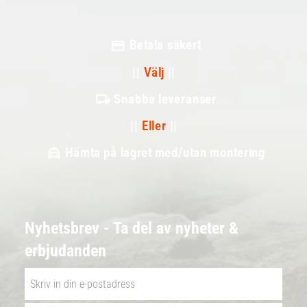
Betala säkert
||
Välj
||
Snabba leveranser
||
Eller
||
Hämta på lagret med/utan montering
Nyhetsbrev - Ta del av nyheter &
erbjudanden