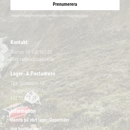
Prenumerera
Dina personuppgifter behandlas i enlighet med vår
integritetspolicy
.
Kontakt
Telefon:
08-410 967 00
Mail:
takbox@takbox.se
Lager- & Postadress
TBX Stockholm AB
Slipstensvägen 11
142 50 Skogås
Information
Hämta på vårt lager/Öppettider
Hur handlar jag?