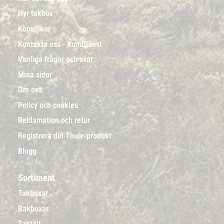
Hyr takbox
Köpvillkor
Kontakta oss - Kundtjänst
Vanliga frågor och svar
Mina sidor
Om oss
Policy och cookies
Reklamation och retur
Registrera din Thule-produkt
Blogg
Sortiment
Takboxar
Bakboxar
Taktält