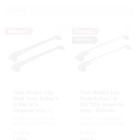
Välj sortering
Lägg till i favoriter
Lägg ti
VÅR FAVORIT!
Thule WingBar Edge 
Thule WingBar Edge 
Black Skoda Kodiaq 5-
Skoda Kodiaq 5-dr 
dr SUV 2024- 
SUV 2024- integrerad 
integrerad reling / 
reling / flush rails
flush rails
Komplett aerodynamiskt 
Komplett aerodynamiskt 
takräckessystem med låg 
takräckessystem med låg 
profil och integrerad design 
profil och integrerad design 
5 195
kr
4 895
kr
för exceptionellt tyst 
för exceptionellt tyst 
körning och enkel 
körning och enkel 
5 990
kr
5 690
kr