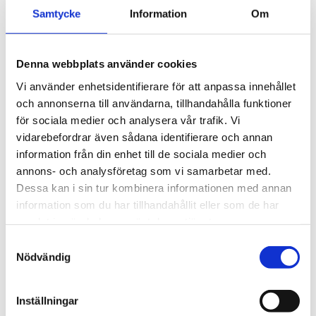
3 495
kr
Ytskikt av svart polymer.
Samtycke
Information
Om
3 945
kr
Denna webbplats använder cookies
Vi använder enhetsidentifierare för att anpassa innehållet
och annonserna till användarna, tillhandahålla funktioner
för sociala medier och analysera vår trafik. Vi
vidarebefordrar även sådana identifierare och annan
information från din enhet till de sociala medier och
annons- och analysföretag som vi samarbetar med.
Dessa kan i sin tur kombinera informationen med annan
information som du har tillhandahållit eller som de har
samlat in när du har använt deras tjänster.
S
Nödvändig
a
m
t
Inställningar
y