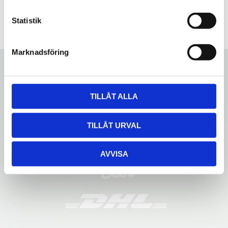
c
k
Statistik
e
s
Marknadsföring
v
a
l
TILLÅT ALLA
TILLÅT URVAL
AVVISA