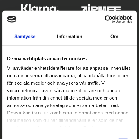
Samtycke
Information
Om
Denna webbplats använder cookies
Vi använder enhetsidentifierare för att anpassa innehållet
och annonserna till användarna, tillhandahålla funktioner
Betala säkert
för sociala medier och analysera vår trafik. Vi
vidarebefordrar även sådana identifierare och annan
||
Välj
||
information från din enhet till de sociala medier och
Snabba leveranser
annons- och analysföretag som vi samarbetar med.
Dessa kan i sin tur kombinera informationen med annan
||
Eller
||
information som du har tillhandahållit eller som de har
samlat in när du har använt deras tjänster.
Hämta på lagret med/utan montering
S