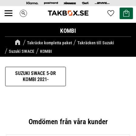
Kundvag
Favoriter
search
Meny
KOMBI
Takräcke kompletta paket
Takräcken till Suzuki
Suzuki SWACE
KOMBI
SUZUKI SWACE 5-DR
KOMBI 2021-