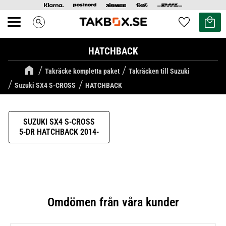
Kundvag
Favoriter
search
Meny
HATCHBACK
Takräcke kompletta paket
Takräcken till Suzuki
Suzuki SX4 S-CROSS
HATCHBACK
SUZUKI SX4 S-CROSS
5-DR HATCHBACK 2014-