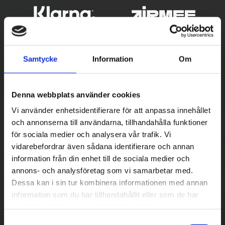
Samtycke
Information
Om
Denna webbplats använder cookies
Vi använder enhetsidentifierare för att anpassa innehållet
och annonserna till användarna, tillhandahålla funktioner
Betala säkert
för sociala medier och analysera vår trafik. Vi
vidarebefordrar även sådana identifierare och annan
||
Välj
||
information från din enhet till de sociala medier och
Snabba leveranser
annons- och analysföretag som vi samarbetar med.
Dessa kan i sin tur kombinera informationen med annan
||
Eller
||
information som du har tillhandahållit eller som de har
samlat in när du har använt deras tjänster.
Hämta på lagret med/utan montering
S