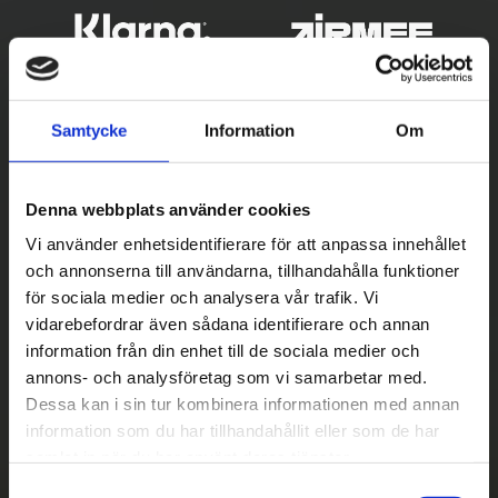
Samtycke
Information
Om
Denna webbplats använder cookies
Vi använder enhetsidentifierare för att anpassa innehållet
och annonserna till användarna, tillhandahålla funktioner
Betala säkert
för sociala medier och analysera vår trafik. Vi
vidarebefordrar även sådana identifierare och annan
||
Välj
||
information från din enhet till de sociala medier och
Snabba leveranser
annons- och analysföretag som vi samarbetar med.
Dessa kan i sin tur kombinera informationen med annan
||
Eller
||
information som du har tillhandahållit eller som de har
samlat in när du har använt deras tjänster.
Hämta på lagret med/utan montering
S