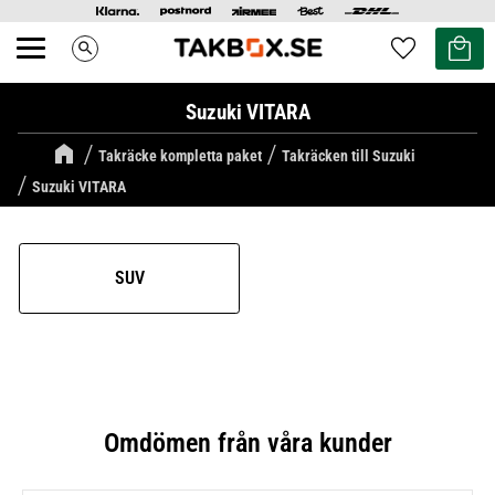
Kundvag
Favoriter
search
Meny
Suzuki VITARA
Takräcke kompletta paket
Takräcken till Suzuki
Suzuki VITARA
SUV