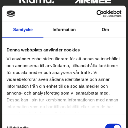
Samtycke
Information
Om
Denna webbplats använder cookies
Vi använder enhetsidentifierare för att anpassa innehållet
och annonserna till användarna, tillhandahålla funktioner
Betala säkert
för sociala medier och analysera vår trafik. Vi
||
Välj
||
vidarebefordrar även sådana identifierare och annan
information från din enhet till de sociala medier och
Snabba leveranser
annons- och analysföretag som vi samarbetar med.
||
Eller
||
Dessa kan i sin tur kombinera informationen med annan
information som du har tillhandahållit eller som de har
Hämta på lagret med/utan montering
samlat in när du har använt deras tjänster.
S
Nödvändig