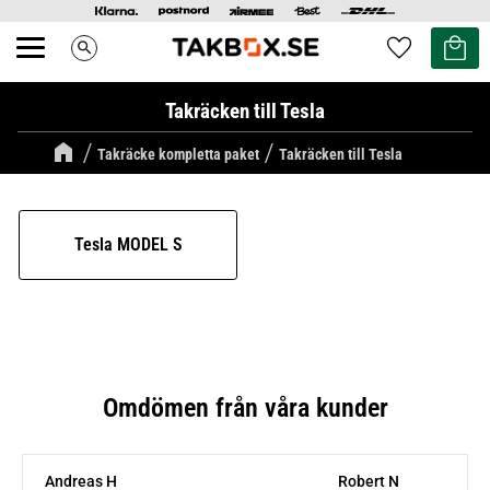
Kundvag
Favoriter
search
Meny
Takräcken till Tesla
Takräcke kompletta paket
Takräcken till Tesla
Tesla MODEL S