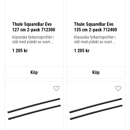
Thule SquareBar Evo 
Thule SquareBar Evo 
127 cm 2-pack 712300
135 cm 2-pack 712400
Klassiska fyrkantsprofiler i 
Klassiska fyrkantsprofiler i 
stål med ytskikt av svart 
stål med ytskikt av svart 
polymer. 2-pack.
polymer. 2-pack.
1 205
kr
1 205
kr
Lägg till i favoriter
Lägg ti