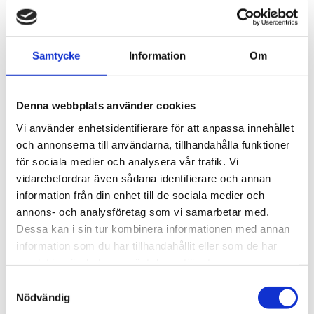
Thule SquareBar Evo 
Thule SquareBar Evo 
200 cm 2-pack 766000
220 cm 2-pack 767000
Klassiska fyrkantsprofiler i 
Klassiska fyrkantsprofiler i 
Samtycke
Information
Om
stål med ytskikt av svart 
stål med ytskikt av svart 
polymer. 2-pack.
polymer. 2-pack.
1 865
kr
2 085
kr
Denna webbplats använder cookies
Vi använder enhetsidentifierare för att anpassa innehållet
och annonserna till användarna, tillhandahålla funktioner
för sociala medier och analysera vår trafik. Vi
vidarebefordrar även sådana identifierare och annan
information från din enhet till de sociala medier och
annons- och analysföretag som vi samarbetar med.
Dessa kan i sin tur kombinera informationen med annan
information som du har tillhandahållit eller som de har
samlat in när du har använt deras tjänster.
S
Nödvändig
a