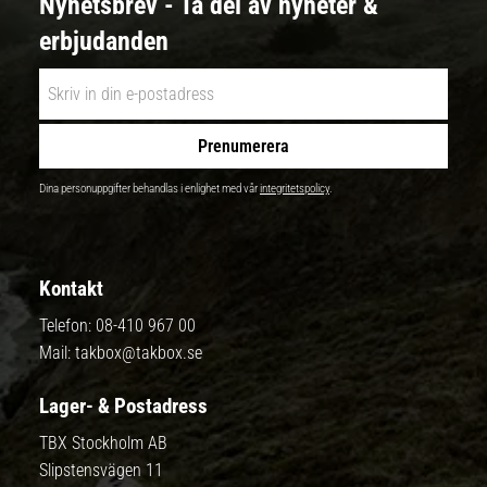
Nyhetsbrev - Ta del av nyheter &
erbjudanden
Prenumerera
Dina personuppgifter behandlas i enlighet med vår
integritetspolicy
.
Kontakt
Telefon:
08-410 967 00
Mail:
takbox@takbox.se
Lager- & Postadress
TBX Stockholm AB
Slipstensvägen 11