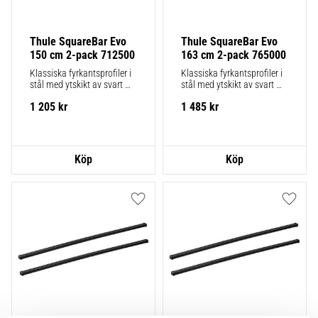
Thule SquareBar Evo 
Thule SquareBar Evo 
150 cm 2-pack 712500
163 cm 2-pack 765000
Klassiska fyrkantsprofiler i 
Klassiska fyrkantsprofiler i 
stål med ytskikt av svart 
stål med ytskikt av svart 
polymer. 2-pack.
polymer. 2-pack.
1 205
kr
1 485
kr
Lägg till i favoriter
Lägg ti