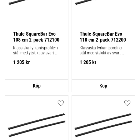
Thule SquareBar Evo 
Thule SquareBar Evo 
108 cm 2-pack 712100
118 cm 2-pack 712200
Klassiska fyrkantsprofiler i 
Klassiska fyrkantsprofiler i 
stål med ytskikt av svart 
stål med ytskikt av svart 
polymer. 2-pack.
polymer. 2-pack.
1 205
kr
1 205
kr
Lägg till i favoriter
Lägg ti