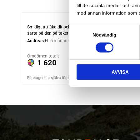
till de sociala medier och a
med annan information som du 
S
Nödvändig
a
m
t
y
c
AVVISA
k
e
s
v
a
l