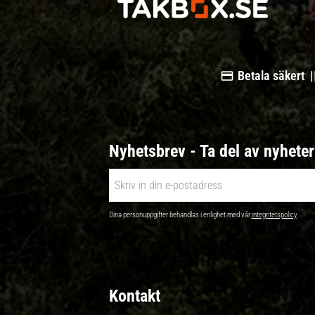
Betala säkert |
Nyhetsbrev - Ta del av nyhete
Dina personuppgifter behandlas i enlighet med vår
integritetspolicy
.
Kontakt