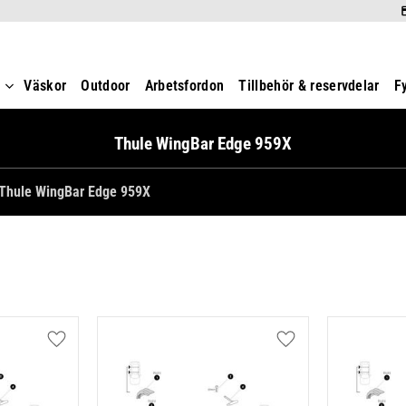
t
Väskor
Outdoor
Arbetsfordon
Tillbehör & reservdelar
F
Thule WingBar Edge 959X
Thule WingBar Edge 959X
Lägg till i favoriter
Lägg till i favoriter