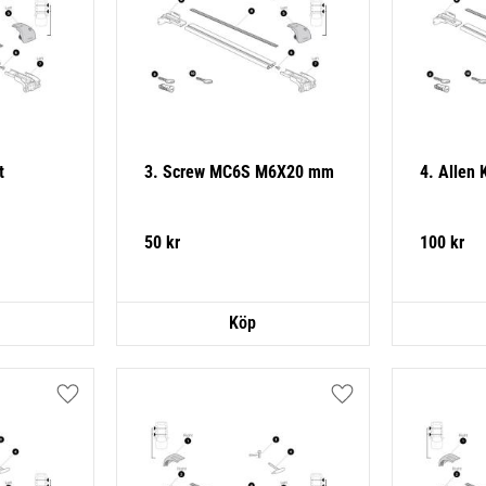
t
3. Screw MC6S M6X20 mm
4. Allen 
50
kr
100
kr
Lägg till i favoriter
Lägg till i favoriter