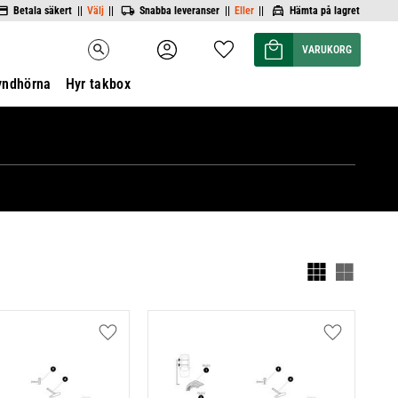
Betala säkert ||
Välj
||
Snabba leveranser ||
Eller
||
Hämta på lagret
Kundvagn
Favoriter
search
yndhörna
Hyr takbox
Välj vi
Lägg till i favoriter
Lägg till i f