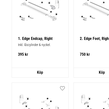
1. Edge Endcap, Right
2. Edge Foot, Righ
Inkl. låscylinder & nyckel.
395
kr
750
kr
Lägg till i favoriter