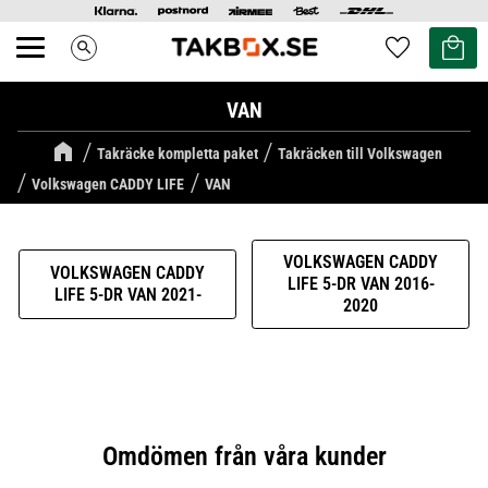
Kundvag
Favoriter
search
Meny
VAN
Takräcke kompletta paket
Takräcken till Volkswagen
Volkswagen CADDY LIFE
VAN
VOLKSWAGEN CADDY
VOLKSWAGEN CADDY
LIFE 5-DR VAN 2016-
LIFE 5-DR VAN 2021-
2020