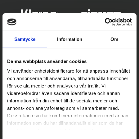
Samtycke
Information
Om
Denna webbplats använder cookies
Vi använder enhetsidentifierare för att anpassa innehållet
och annonserna till användarna, tillhandahålla funktioner
för sociala medier och analysera vår trafik. Vi
Betala säkert
vidarebefordrar även sådana identifierare och annan
||
Välj
||
information från din enhet till de sociala medier och
annons- och analysföretag som vi samarbetar med.
Snabba leveranser
Dessa kan i sin tur kombinera informationen med annan
||
Eller
||
information som du har tillhandahållit eller som de har
samlat in när du har använt deras tjänster.
Hämta på lagret med/utan montering