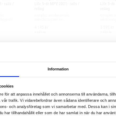
 rails / 
Life 5-dr MPV 2021- rails / 
Life 5-dr
reling
reling
kt 
Komplett aerodynamiskt 
Komplett a
g profil 
takräckessystem för 
takräckessy
ör 
exceptionellt tyst körning, enkel 
exceptionell
4 145
kr
3 595
kr
ing och 
installation av tillbehör och 
installation
llbehör.
maximalt lastutrymme.
maximalt l
4 680
kr
3 980
kr
Information
cookies
e för att anpassa innehållet och annonserna till användarna, tillh
vår trafik. Vi vidarebefordrar även sådana identifierare och anna
nnons- och analysföretag som vi samarbetar med. Dessa kan i sin
har tillhandahållit eller som de har samlat in när du har använt 