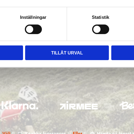
Inställningar
Statistik
TILLÅT URVAL
|
Välj
||
Snabba leveranser ||
Eller
||
Hämta på lagret