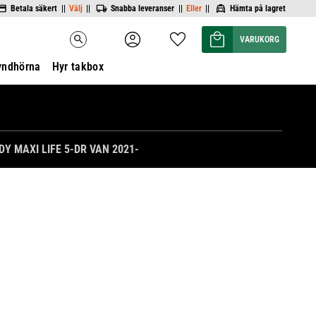
Betala säkert ||
Välj
||
Snabba leveranser ||
Eller
||
Hämta på lagret
Kundvagn
Favoriter
search
yndhörna
Hyr takbox
 MAXI LIFE 5-DR VAN 2021-