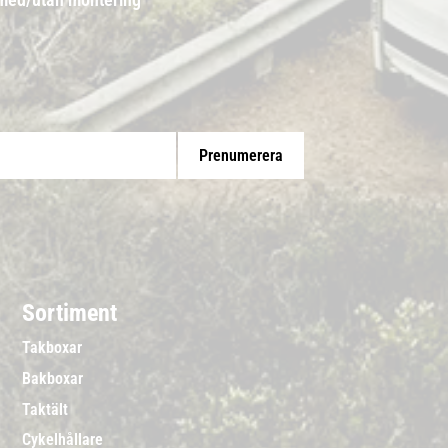
Prenumerera
Sortiment
Takboxar
Bakboxar
Taktält
Cykelhållare