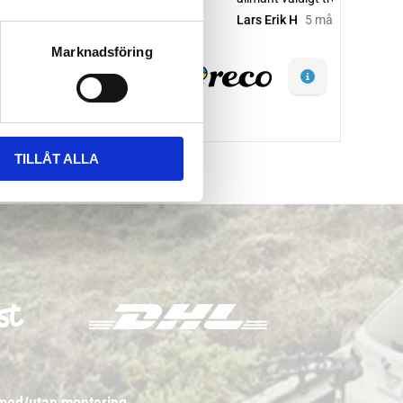
Marknadsföring
TILLÅT ALLA
 med/utan montering