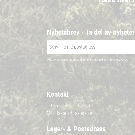
Nyhetsbrev - Ta del av nyhete
Dina personuppgifter behandlas i enlighet med vår
integritetspolicy
.
Kontakt
Telefon:
08-410 967 00
Mail:
takbox@takbox.se
Lager- & Postadress