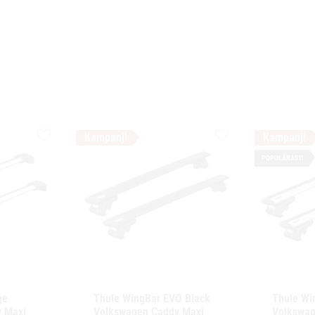
Lägg till i favoriter
Lägg till i favoriter
POPULÄRAST!
e 
Thule WingBar EVO Black 
Thule Wi
 Maxi 
Volkswagen Caddy Maxi 
Volkswag