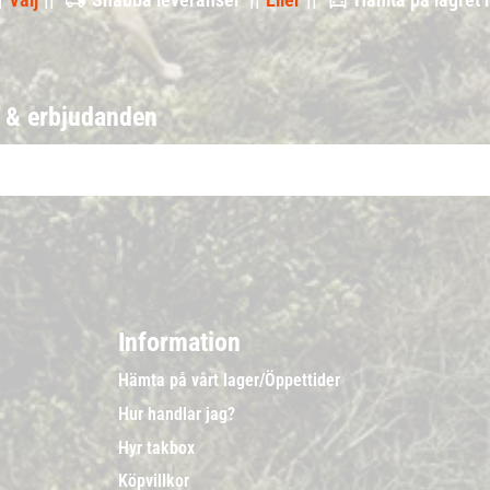
r & erbjudanden
Information
Hämta på vårt lager/Öppettider
Hur handlar jag?
Hyr takbox
Köpvillkor