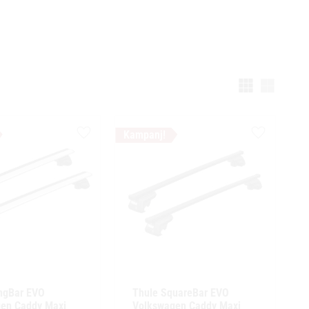
Välj vi
Lägg till i favoriter
Lägg till i f
ngBar EVO 
Thule SquareBar EVO 
en Caddy Maxi 
Volkswagen Caddy Maxi 