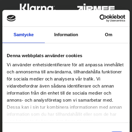
Samtycke
Information
Om
Denna webbplats använder cookies
Vi använder enhetsidentifierare för att anpassa innehållet
och annonserna till användarna, tillhandahålla funktioner
Betala säkert
för sociala medier och analysera vår trafik. Vi
vidarebefordrar även sådana identifierare och annan
||
Välj
||
information från din enhet till de sociala medier och
Snabba leveranser
annons- och analysföretag som vi samarbetar med.
Dessa kan i sin tur kombinera informationen med annan
||
Eller
||
information som du har tillhandahållit eller som de har
samlat in när du har använt deras tjänster.
Hämta på lagret med/utan montering
S