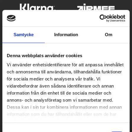
Samtycke
Information
Om
Denna webbplats använder cookies
Vi använder enhetsidentifierare för att anpassa innehållet
och annonserna till användarna, tillhandahålla funktioner
Betala säkert
för sociala medier och analysera vår trafik. Vi
vidarebefordrar även sådana identifierare och annan
||
Välj
||
information från din enhet till de sociala medier och
Snabba leveranser
annons- och analysföretag som vi samarbetar med.
Dessa kan i sin tur kombinera informationen med annan
||
Eller
||
information som du har tillhandahållit eller som de har
samlat in när du har använt deras tjänster.
Hämta på lagret med/utan montering
S