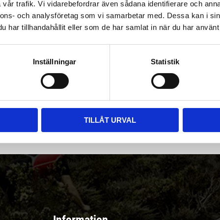
vår trafik. Vi vidarebefordrar även sådana identifierare och anna
nnons- och analysföretag som vi samarbetar med. Dessa kan i sin
har tillhandahållit eller som de har samlat in när du har använt 
Inställningar
Statistik
|
Välj
||
Snabba leveranser ||
Eller
||
Hämta på lagret
r & erbjudanden
TILLÅT URVAL