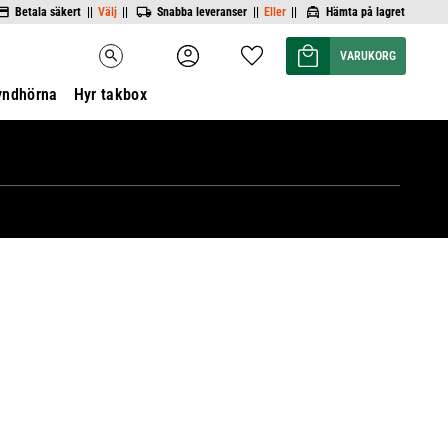
Betala säkert ||
Välj
||
Snabba leveranser ||
Eller
||
Hämta på lagret
Kundvagn
Favoriter
search
yndhörna
Hyr takbox