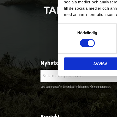
sociala medier och analysera 
till de sociala medier och a
med annan information som du 
S
Nödvändig
a
Betala säkert |
m
t
y
c
Nyhetsbrev - Ta del av nyhete
AVVISA
k
e
s
v
Dina personuppgifter behandlas i enlighet med vår
integritetspolicy
.
a
l