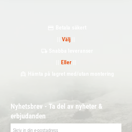
Betala säkert
||
Välj
||
Snabba leveranser
||
Eller
||
Hämta på lagret med/utan montering
Nyhetsbrev - Ta del av nyheter &
erbjudanden