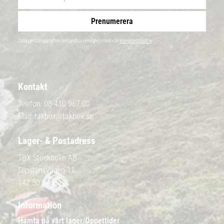
Prenumerera
Dina personuppgifter behandlas i enlighet med vår
integritetspolicy
.
Kontakt
Telefon:
08-410 967 00
Mail:
takbox@takbox.se
Lager- & Postadress
TBX Stockholm AB
Slipstensvägen 11
142 50 Skogås
Information
Hämta på vårt lager/Öppettider