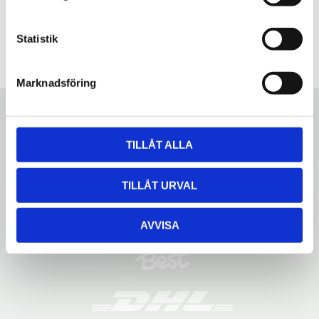
y
c
k
Statistik
e
s
Marknadsföring
v
a
l
TILLÅT ALLA
TILLÅT URVAL
AVVISA