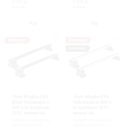
5 195
kr
4 895
kr
för exceptionellt tyst 
för exceptionellt tyst 
körning och enkel 
körning och enkel 
5 990
kr
5 690
kr
installation av tillbehör.
installation av tillbehör.
Lägg till i favoriter
Lägg ti
POPULÄRAST!
Thule WingBar EVO 
Thule WingBar EVO 
Black Volkswagen e-
Volkswagen e-Golf 5-
Golf 5-dr Hatchback 
dr Hatchback 2015- 
2015- normalt tak
normalt tak
Komplett aerodynamiskt 
Komplett aerodynamiskt 
takräckessystem för 
takräckessystem för 