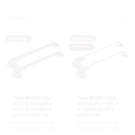
Välj sortering
Lägg till i favoriter
Lägg ti
VÅR FAVORIT!
Thule WingBar Edge 
Thule WingBar Edge 
Black Volkswagen e-
Volkswagen e-Golf 5-
Golf 5-dr Hatchback 
dr Hatchback 2015- 
2015- normalt tak
normalt tak
Komplett aerodynamiskt 
Komplett aerodynamiskt 
takräckessystem med låg 
takräckessystem med låg 
profil och integrerad design 
profil och integrerad design 