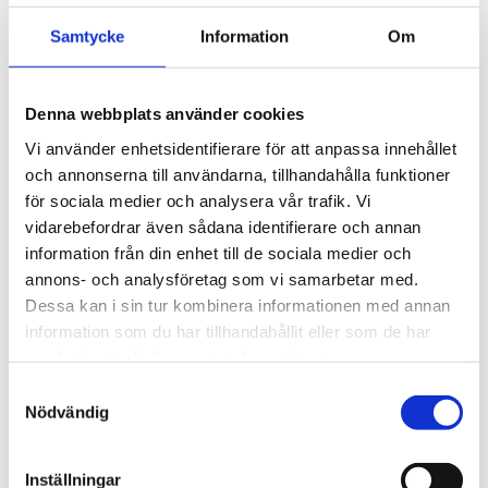
med klassiska 
fyrkantsprofiler i stål. 
3 495
kr
Samtycke
Information
Om
Ytskikt av svart polymer.
3 945
kr
Denna webbplats använder cookies
Vi använder enhetsidentifierare för att anpassa innehållet
och annonserna till användarna, tillhandahålla funktioner
för sociala medier och analysera vår trafik. Vi
vidarebefordrar även sådana identifierare och annan
information från din enhet till de sociala medier och
annons- och analysföretag som vi samarbetar med.
Dessa kan i sin tur kombinera informationen med annan
information som du har tillhandahållit eller som de har
samlat in när du har använt deras tjänster.
S
Nödvändig
a
m
t
Inställningar