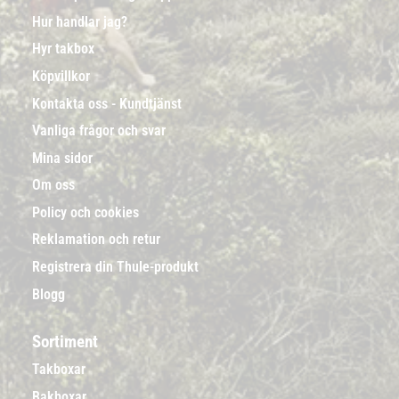
Hur handlar jag?
Hyr takbox
Köpvillkor
Kontakta oss - Kundtjänst
Vanliga frågor och svar
Mina sidor
Om oss
Policy och cookies
Reklamation och retur
Registrera din Thule-produkt
Blogg
Sortiment
Takboxar
Bakboxar