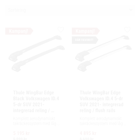
Välj sortering
Lägg till i favoriter
Lägg ti
VÅR FAVORIT!
Thule WingBar Edge 
Thule WingBar Edge 
Black Volkswagen ID.4 
Volkswagen ID.4 5-dr 
5-dr SUV 2021- 
SUV 2021- integrerad 
integrerad reling / 
reling / flush rails
flush rails
Komplett aerodynamiskt 
Komplett aerodynamiskt 
takräckessystem med låg 
takräckessystem med låg 
profil och integrerad design 
profil och integrerad design 
5 195
kr
4 895
kr
för exceptionellt tyst 
för exceptionellt tyst 
körning och enkel 
körning och enkel 
5 990
kr
5 690
kr