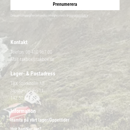
Prenumerera
Dina personuppgifter behandlas i enlighet med vår
integritetspolicy
.
Kontakt
Telefon:
08-410 967 00
Mail:
takbox@takbox.se
Lager- & Postadress
TBX Stockholm AB
Slipstensvägen 11
142 50 Skogås
Information
Hämta på vårt lager/Öppettider
Hur handlar jag?