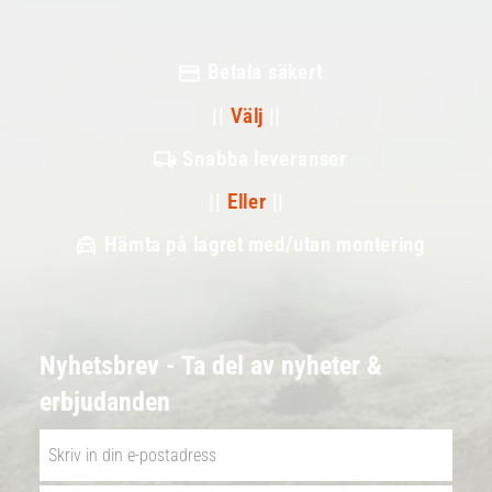
Betala säkert
||
Välj
||
Snabba leveranser
||
Eller
||
Hämta på lagret med/utan montering
Nyhetsbrev - Ta del av nyheter &
erbjudanden