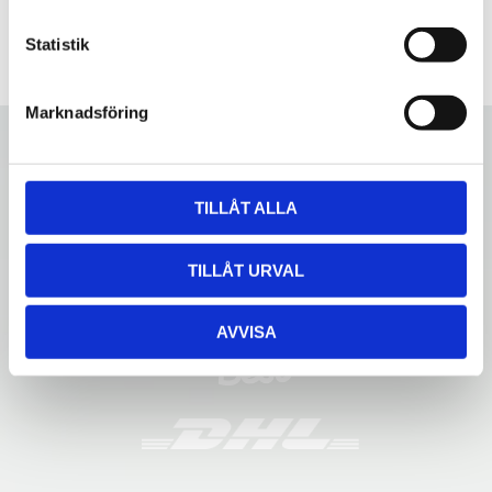
c
k
Statistik
e
s
Marknadsföring
v
a
l
TILLÅT ALLA
TILLÅT URVAL
AVVISA