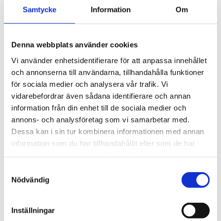
3 495
kr
Ytskikt av svart polymer.
Samtycke
Information
Om
3 945
kr
Denna webbplats använder cookies
Vi använder enhetsidentifierare för att anpassa innehållet
och annonserna till användarna, tillhandahålla funktioner
för sociala medier och analysera vår trafik. Vi
vidarebefordrar även sådana identifierare och annan
information från din enhet till de sociala medier och
annons- och analysföretag som vi samarbetar med.
Dessa kan i sin tur kombinera informationen med annan
information som du har tillhandahållit eller som de har
samlat in när du har använt deras tjänster.
S
Nödvändig
a
m
t
Inställningar
y