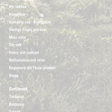
Hyr takbox
Köpvillkor
Kontakta oss - Kundtjänst
Vanliga frågor och svar
Mina sidor
Om oss
Policy och cookies
Reklamation och retur
Registrera din Thule-produkt
Blogg
Sortiment
Takboxar
Bakboxar
Taktält