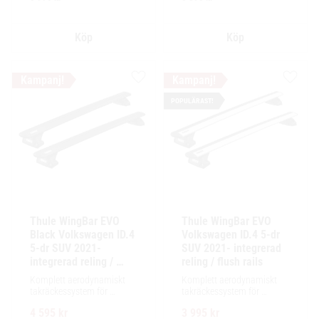
installation av tillbehör.
installation av tillbehör.
Lägg till i favoriter
Lägg ti
POPULÄRAST!
Thule WingBar EVO 
Thule WingBar EVO 
Black Volkswagen ID.4 
Volkswagen ID.4 5-dr 
5-dr SUV 2021- 
SUV 2021- integrerad 
integrerad reling / 
reling / flush rails
flush rails
Komplett aerodynamiskt 
Komplett aerodynamiskt 
takräckessystem för 
takräckessystem för 
exceptionellt tyst körning, 
exceptionellt tyst körning, 
4 595
kr
3 995
kr
enkel installation av 
enkel installation av 