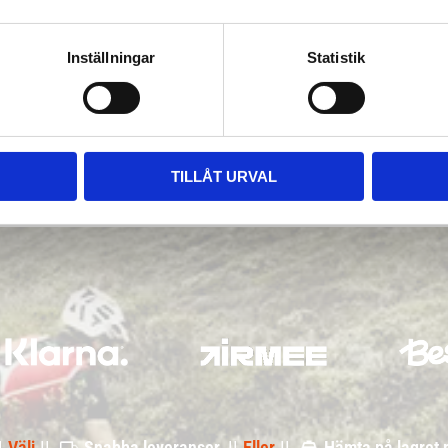
Inställningar
Statistik
TILLÅT URVAL
|
Välj
||
Snabba leveranser ||
Eller
||
Hämta på lagret