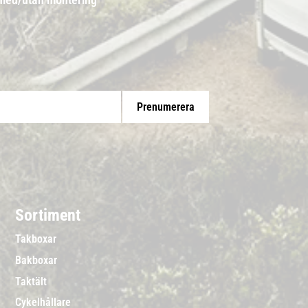
Prenumerera
Sortiment
Takboxar
Bakboxar
Taktält
Cykelhållare