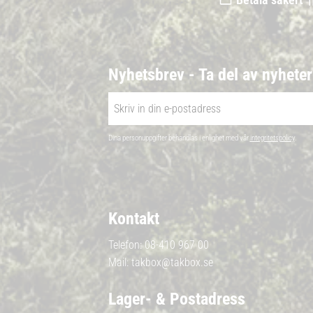
Nyhetsbrev - Ta del av nyhete
Dina personuppgifter behandlas i enlighet med vår
integritetspolicy
.
Kontakt
Telefon:
08-410 967 00
Mail:
takbox@takbox.se
Lager- & Postadress