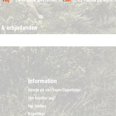
r & erbjudanden
Information
Hämta på vårt lager/Öppettider
Hur handlar jag?
Hyr takbox
Köpvillkor