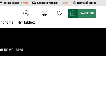
Betala säkert ||
Välj
||
Snabba leveranser ||
Eller
||
Hämta på lagret
Kundvagn
Favoriter
search
yndhörna
Hyr takbox
DR KOMBI 2024-