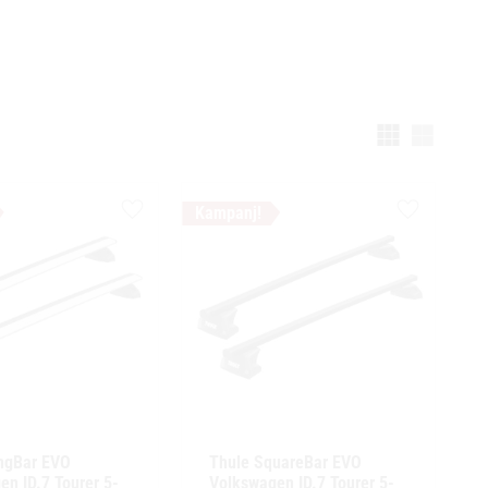
Välj vi
Lägg till i favoriter
Lägg till i f
ngBar EVO 
Thule SquareBar EVO 
n ID.7 Tourer 5-
Volkswagen ID.7 Tourer 5-