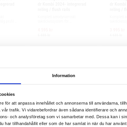
egrerad 
dr Kombi 2024- integrerad 
dr Kombi 
reling / flush rails
reling / f
kt 
Komplett aerodynamiskt 
Komplett a
g profil 
takräckessystem för 
takräckessy
ör 
exceptionellt tyst körning, enkel 
exceptionell
4 595
kr
3 995
kr
ing och 
installation av tillbehör och 
installation
llbehör.
maximalt lastutrymme.
maximalt l
5 335
kr
4 635
kr
Information
cookies
e för att anpassa innehållet och annonserna till användarna, tillh
vår trafik. Vi vidarebefordrar även sådana identifierare och anna
nnons- och analysföretag som vi samarbetar med. Dessa kan i sin
har tillhandahållit eller som de har samlat in när du har använt 