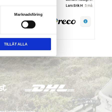
Marknadsföring
TILLÅT ALLA
 med/utan montering