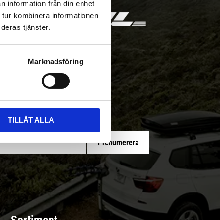
n information från din enhet
 tur kombinera informationen
deras tjänster.
Marknadsföring
 med/utan montering
TILLÅT ALLA
Prenumerera