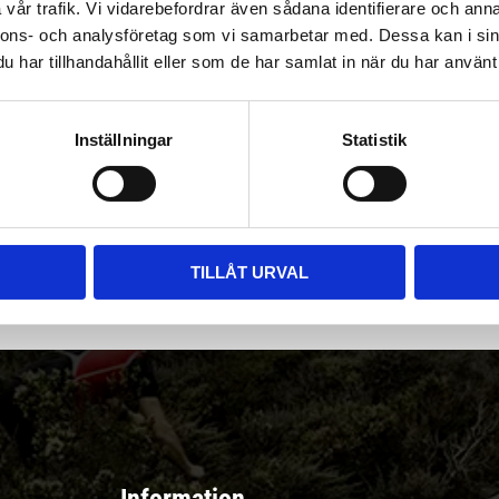
vår trafik. Vi vidarebefordrar även sådana identifierare och anna
nnons- och analysföretag som vi samarbetar med. Dessa kan i sin
har tillhandahållit eller som de har samlat in när du har använt 
Inställningar
Statistik
|
Välj
||
Snabba leveranser ||
Eller
||
Hämta på lagret
r & erbjudanden
TILLÅT URVAL