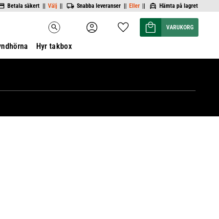
Betala säkert ||
Välj
||
Snabba leveranser ||
Eller
||
Hämta på lagret
Kundvagn
Favoriter
search
yndhörna
Hyr takbox