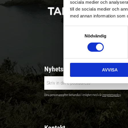
sociala medier och analysera 
till de sociala medier och a
med annan information som du 
S
Nödvändig
a
Betala säkert |
m
t
y
c
Nyhetsbrev - Ta del av nyhete
AVVISA
k
e
s
v
Dina personuppgifter behandlas i enlighet med vår
integritetspolicy
.
a
l