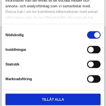
information från din enhet till de sociala medier och
annons- och analysföretag som vi samarbetar med.
Dessa kan i sin tur kombinera informationen med annan
information som du har tillhandahållit eller som de har
samlat in när du har använt deras tjänster.
S
Nödvändig
a
m
t
Inställningar
y
c
k
Statistik
e
s
Marknadsföring
v
a
l
TILLÅT ALLA