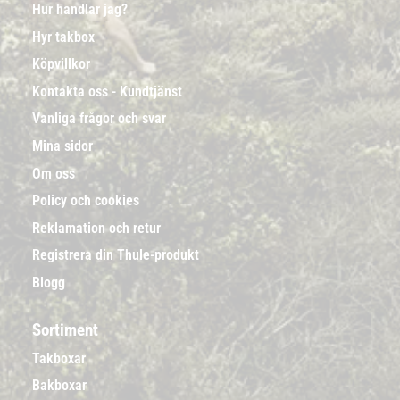
Hur handlar jag?
Hyr takbox
Köpvillkor
Kontakta oss - Kundtjänst
Vanliga frågor och svar
Mina sidor
Om oss
Policy och cookies
Reklamation och retur
Registrera din Thule-produkt
Blogg
Sortiment
Takboxar
Bakboxar