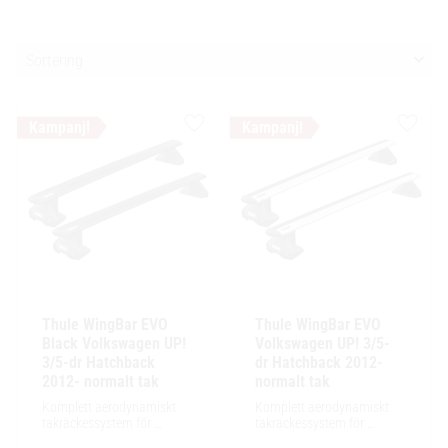
Välj sortering
Lägg till i favoriter
Lägg ti
Thule WingBar EVO 
Thule WingBar EVO 
Black Volkswagen UP! 
Volkswagen UP! 3/5-
3/5-dr Hatchback 
dr Hatchback 2012- 
2012- normalt tak
normalt tak
Komplett aerodynamiskt 
Komplett aerodynamiskt 
takräckessystem för 
takräckessystem för 
exceptionellt tyst körning, 
exceptionellt tyst körning, 