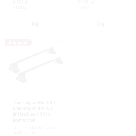
4 595
kr
3 995
kr
enkel installation av 
enkel installation av 
tillbehör och maximalt 
tillbehör och maximalt 
5 335
kr
4 635
kr
lastutrymme.
lastutrymme.
Lägg till i favoriter
Thule SquareBar EVO 
Volkswagen UP! 3/5-
dr Hatchback 2012- 
normalt tak
Komplett takräckessystem 
med klassiska 