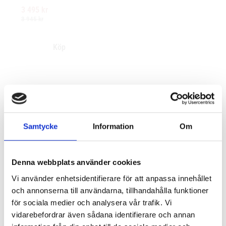
fyrkantsprofiler i stål. 
3 495
kr
Ytskikt av svart polymer.
3 945
kr
Samtycke
Information
Om
Denna webbplats använder cookies
Vi använder enhetsidentifierare för att anpassa innehållet
och annonserna till användarna, tillhandahålla funktioner
för sociala medier och analysera vår trafik. Vi
vidarebefordrar även sådana identifierare och annan