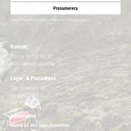
Prenumerera
Dina personuppgifter behandlas i enlighet med vår
integritetspolicy
.
Kontakt
Telefon:
08-410 967 00
Mail:
takbox@takbox.se
Lager- & Postadress
TBX Stockholm AB
Slipstensvägen 11
142 50 Skogås
Information
Hämta på vårt lager/Öppettider