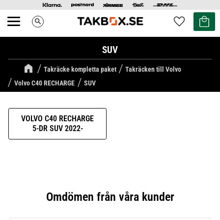
Kundvag
Favoriter
search
Meny
SUV
Takräcke kompletta paket
Takräcken till Volvo
Volvo C40 RECHARGE
SUV
VOLVO C40 RECHARGE
5-DR SUV 2022-