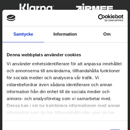
Samtycke
Information
Om
Denna webbplats använder cookies
Vi använder enhetsidentifierare för att anpassa innehållet
och annonserna till användarna, tillhandahålla funktioner
Betala säkert
för sociala medier och analysera vår trafik. Vi
vidarebefordrar även sådana identifierare och annan
||
Välj
||
information från din enhet till de sociala medier och
Snabba leveranser
annons- och analysföretag som vi samarbetar med.
Dessa kan i sin tur kombinera informationen med annan
||
Eller
||
information som du har tillhandahållit eller som de har
samlat in när du har använt deras tjänster.
Hämta på lagret med/utan montering
S