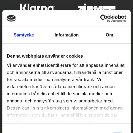
Samtycke
Information
Om
Denna webbplats använder cookies
Vi använder enhetsidentifierare för att anpassa innehållet
och annonserna till användarna, tillhandahålla funktioner
Betala säkert
för sociala medier och analysera vår trafik. Vi
vidarebefordrar även sådana identifierare och annan
||
Välj
||
information från din enhet till de sociala medier och
Snabba leveranser
annons- och analysföretag som vi samarbetar med.
Dessa kan i sin tur kombinera informationen med annan
||
Eller
||
information som du har tillhandahållit eller som de har
samlat in när du har använt deras tjänster.
Hämta på lagret med/utan montering
S