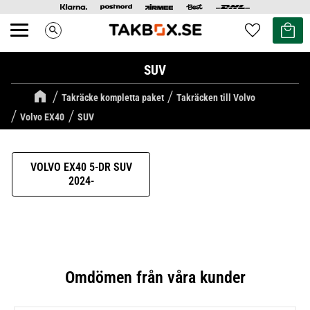
Kundvag
Favoriter
search
Meny
SUV
Takräcke kompletta paket
Takräcken till Volvo
Volvo EX40
SUV
VOLVO EX40 5-DR SUV
2024-