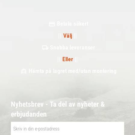
Betala säkert
||
Välj
||
Snabba leveranser
||
Eller
||
Hämta på lagret med/utan montering
Nyhetsbrev - Ta del av nyheter &
erbjudanden