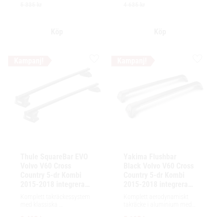
tillbehör och maximalt 
tillbehör och maximalt 
5 335
kr
4 635
kr
lastutrymme.
lastutrymme.
Lägg till i favoriter
Lägg ti
Thule SquareBar EVO 
Yakima Flushbar 
Volvo V60 Cross 
Black Volvo V60 Cross 
Country 5-dr Kombi 
Country 5-dr Kombi 
2015-2018 integrerad 
2015-2018 integrerad 
reling / flush rails
reling / flush rails
Komplett takräckessystem 
Komplett aerodynamiskt 
med klassiska 
takräcke i aluminium med 
fyrkantsprofiler i stål. 
låg profil och integrerad 