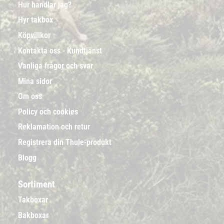
Hur handlar jag?
Hyr takbox
Köpvillkor
Kontakta oss - Kundtjänst
Vanliga frågor och svar
Mina sidor
Om oss
Policy och cookies
Reklamation och retur
Registrera din Thule-produkt
Blogg
Sortiment
Takboxar
Bakboxar