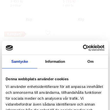
3 495
kr
5 195
kr
Ytskikt av svart polymer.
design för exceptionellt tyst 
körning
3 945
kr
5 495
kr
Lägg till i favoriter
Samtycke
Information
Om
Denna webbplats använder cookies
Yakima Flushbar 
Vi använder enhetsidentifierare för att anpassa innehållet
Volvo V60 Cross 
Country 5-dr Kombi 
och annonserna till användarna, tillhandahålla funktioner
2015-2018 integrerad 
för sociala medier och analysera vår trafik. Vi
reling / flush rails
Komplett aerodynamiskt 
vidarebefordrar även sådana identifierare och annan
takräcke i aluminium med 