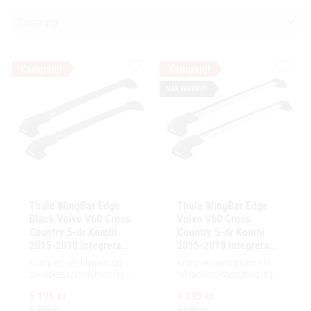
Välj sortering
Lägg till i favoriter
Lägg ti
VÅR FAVORIT!
Thule WingBar Edge 
Thule WingBar Edge 
Black Volvo V60 Cross 
Volvo V60 Cross 
Country 5-dr Kombi 
Country 5-dr Kombi 
2015-2018 integrerad 
2015-2018 integrerad 
reling / flush rails
reling / flush rails
Komplett aerodynamiskt 
Komplett aerodynamiskt 
takräckessystem med låg 
takräckessystem med låg 
profil och integrerad design 
profil och integrerad design 
5 195
kr
4 895
kr
för exceptionellt tyst 
för exceptionellt tyst 
körning och enkel 
körning och enkel 
5 990
kr
5 690
kr