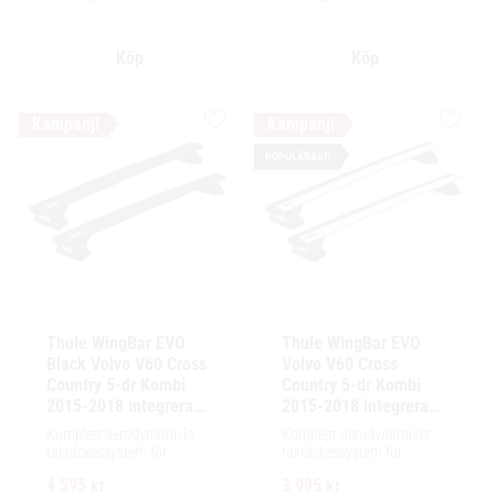
installation av tillbehör.
installation av tillbehör.
Lägg till i favoriter
Lägg ti
POPULÄRAST!
Thule WingBar EVO 
Thule WingBar EVO 
Black Volvo V60 Cross 
Volvo V60 Cross 
Country 5-dr Kombi 
Country 5-dr Kombi 
2015-2018 integrerad 
2015-2018 integrerad 
reling / flush rails
reling / flush rails
Komplett aerodynamiskt 
Komplett aerodynamiskt 
takräckessystem för 
takräckessystem för 
exceptionellt tyst körning, 
exceptionellt tyst körning, 
4 595
kr
3 995
kr
enkel installation av 
enkel installation av 