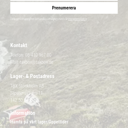
Prenumerera
Dina personuppgifter behandlas i enlighet med vår
integritetspolicy
.
Kontakt
Telefon:
08-410 967 00
Mail:
takbox@takbox.se
Lager- & Postadress
TBX Stockholm AB
Slipstensvägen 11
142 50 Skogås
Information
Hämta på vårt lager/Öppettider