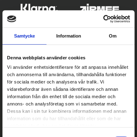
Samtycke
Information
Om
Denna webbplats använder cookies
Vi använder enhetsidentifierare för att anpassa innehållet
och annonserna till användarna, tillhandahålla funktioner
Betala säkert
för sociala medier och analysera vår trafik. Vi
vidarebefordrar även sådana identifierare och annan
||
Välj
||
information från din enhet till de sociala medier och
Snabba leveranser
annons- och analysföretag som vi samarbetar med.
Dessa kan i sin tur kombinera informationen med annan
||
Eller
||
information som du har tillhandahållit eller som de har
samlat in när du har använt deras tjänster.
Hämta på lagret med/utan montering
S