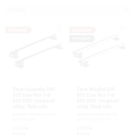
Välj sortering
Lägg till i favoriter
Lägg ti
POPULÄRAST!
Thule SquareBar EVO 
Thule WingBar EVO 
BYD Yuan Plus 5-dr 
BYD Yuan Plus 5-dr 
SUV 2022- integrerad 
SUV 2022- integrerad 
reling / flush rails
reling / flush rails
Komplett takräckessystem 
Komplett aerodynamiskt 
med klassiska 
takräckessystem för 
fyrkantsprofiler i stål. 
exceptionellt tyst körning, 
3 495
kr
3 995
kr
Ytskikt av svart polymer.
enkel installation av 
tillbehör och maximalt 
3 945
kr
4 635
kr