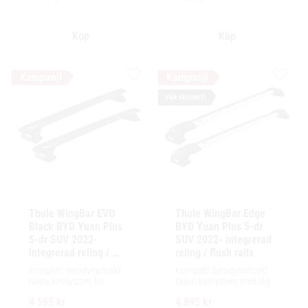
lastutrymme.
Lägg till i favoriter
Lägg ti
VÅR FAVORIT!
Thule WingBar EVO 
Thule WingBar Edge 
Black BYD Yuan Plus 
BYD Yuan Plus 5-dr 
5-dr SUV 2022- 
SUV 2022- integrerad 
integrerad reling / 
reling / flush rails
flush rails
Komplett aerodynamiskt 
Komplett aerodynamiskt 
takräckessystem för 
takräckessystem med låg 
exceptionellt tyst körning, 
profil och integrerad design 
4 595
kr
4 895
kr
enkel installation av 
för exceptionellt tyst 