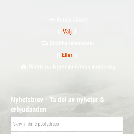
Betala säkert
||
Välj
||
Snabba leveranser
||
Eller
||
Hämta på lagret med/utan montering
Nyhetsbrev - Ta del av nyheter &
erbjudanden