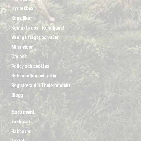
Hyr takbox
Köpvillkor
Kontakta oss - Kundtjänst
Vanliga frågor och svar
Mina sidor
Om oss
Policy och cookies
Reklamation och retur
Registrera din Thule-produkt
Blogg
Sortiment
Takboxar
Bakboxar
Taktält