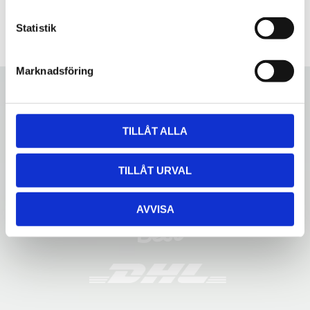
c
k
Statistik
e
s
Marknadsföring
v
a
l
TILLÅT ALLA
TILLÅT URVAL
AVVISA