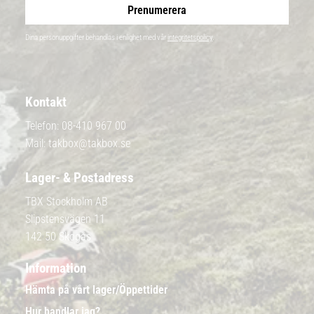
Prenumerera
Dina personuppgifter behandlas i enlighet med vår
integritetspolicy
.
Kontakt
Telefon:
08-410 967 00
Mail:
takbox@takbox.se
Lager- & Postadress
TBX Stockholm AB
Slipstensvägen 11
142 50 Skogås
Information
Hämta på vårt lager/Öppettider
Hur handlar jag?