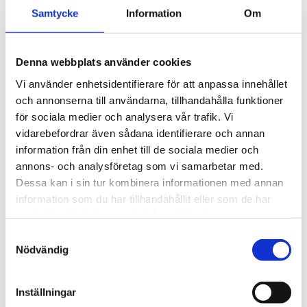
5 195
kr
för exceptionellt tyst 
Samtycke
Information
Om
körning och enkel 
5 990
kr
installation av tillbehör.
Denna webbplats använder cookies
Vi använder enhetsidentifierare för att anpassa innehållet
och annonserna till användarna, tillhandahålla funktioner
för sociala medier och analysera vår trafik. Vi
vidarebefordrar även sådana identifierare och annan
information från din enhet till de sociala medier och
annons- och analysföretag som vi samarbetar med.
Dessa kan i sin tur kombinera informationen med annan
information som du har tillhandahållit eller som de har
samlat in när du har använt deras tjänster.
S
Nödvändig
a
m
t
Inställningar
y