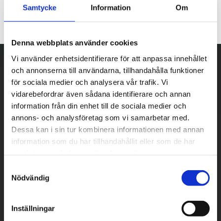
Samtycke
Information
Om
Denna webbplats använder cookies
Vi använder enhetsidentifierare för att anpassa innehållet
och annonserna till användarna, tillhandahålla funktioner
för sociala medier och analysera vår trafik. Vi
vidarebefordrar även sådana identifierare och annan
information från din enhet till de sociala medier och
annons- och analysföretag som vi samarbetar med.
Dessa kan i sin tur kombinera informationen med annan
information som du har tillhandahållit eller som de har
samlat in när du har använt deras tjänster.
S
Nödvändig
a
m
t
Inställningar
y