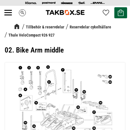
Kundvag
Favoriter
search
Meny
Tillbehör & reservdelar
Reservdelar cykelhållare
Thule VeloCompact 926 927
02. Bike Arm middle