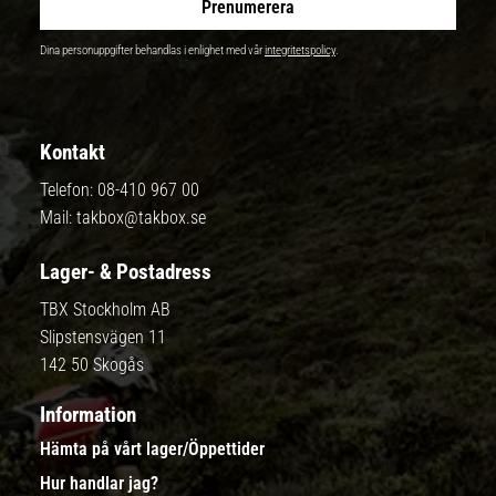
Prenumerera
Dina personuppgifter behandlas i enlighet med vår
integritetspolicy
.
Kontakt
Telefon:
08-410 967 00
Mail:
takbox@takbox.se
Lager- & Postadress
TBX Stockholm AB
Slipstensvägen 11
142 50 Skogås
Information
Hämta på vårt lager/Öppettider
Hur handlar jag?