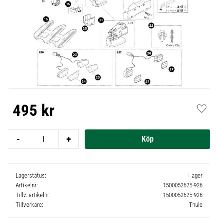
495
kr
Lägg t
-
+
Lagerstatus
I lager
Artikelnr
1500052625-926
Tillv. artikelnr
1500052625-926
Tillverkare
Thule