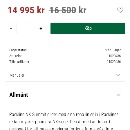
14 995
kr
16 500
kr
Nedsatt pris:
Ordinarie pris:
Lägg t
-
+
Lagerstatus
2 st i lager
Artikelnr
11020436
Tillv. artikelnr
11020436
Manualer
Allmänt
Packline NX Summit glider med sina rena linjer in i Packlines
redan mycket populära NX-serie. Den är med andra ord
designad för att passa moderna fordons formspråk. Inte