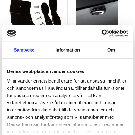
Samtycke
Information
Om
PACKLINE MOUNT KIT T-
PACKLINE LED LIGHT 
BOLT (IZI2FIT) T-
TAKBOXBELYSNING 
SPÅRSADAPTER M8 
SENSOR
20X20 MM
Denna webbplats använder cookies
Nytt takräcke, nya fästen 
till takboxen?
Vi använder enhetsidentifierare för att anpassa innehållet
695
kr
495
kr
och annonserna till användarna, tillhandahålla funktioner
för sociala medier och analysera vår trafik. Vi
vidarebefordrar även sådana identifierare och annan
information från din enhet till de sociala medier och
annons- och analysföretag som vi samarbetar med.
Dessa kan i sin tur kombinera informationen med annan
Lägg till i favoriter
Lägg till
information som du har tillhandahållit eller som de har