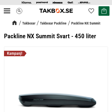
Kundvag
Favoriter
search
Meny
Takboxar
Takboxar Packline
Packline NX Summit
Packline NX Summit Svart - 450 liter