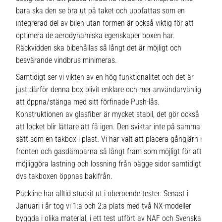
bara ska den se bra ut på taket och uppfattas som en
integrerad del av bilen utan formen är också viktig för att
optimera de aerodynamiska egenskaper boxen har.
Räckvidden ska bibehållas så långt det är möjligt och
besvärande vindbrus minimeras.
Samtidigt ser vi vikten av en hög funktionalitet och det är
just därför denna box blivit enklare och mer användarvänlig
att öppna/stänga med sitt förfinade Push-lås.
Konstruktionen av glasfiber är mycket stabil, det gör också
att locket blir lättare att få igen. Den sviktar inte på samma
sätt som en takbox i plast. Vi har valt att placera gångjärn i
fronten och gasdämparna så långt fram som möjligt för att
möjliggöra lastning och lossning från bägge sidor samtidigt
dvs takboxen öppnas bakifrån.
Packline har alltid stuckit ut i oberoende tester. Senast i
Januari i år tog vi 1:a och 2:a plats med två NX-modeller
byggda i olika material, i ett test utfört av NAF och Svenska