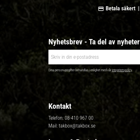
Betala säkert |
Nyhetsbrev - Ta del av nyhete
Dina personuppgifter behandlas i enlighet med vår
integritetspolicy
.
Kontakt
Telefon:
08-410 967 00
Mail:
takbox@takbox.se