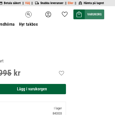
Betala säkert ||
Välj
||
Snabba leveranser ||
Eller
||
Hämta på lagret
Kundvagn
Favoriter
search
yndhörna
Hyr takbox
art
995
kr
inarie pris:
Lägg till i favoriter
I lager
840003