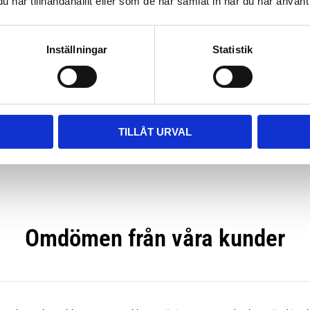
har tillhandahållit eller som de har samlat in när du har använt 
THULE WATERSLIDE
Inställningar
Statistik
495
kr
TILLÅT URVAL