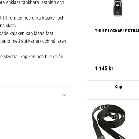
ggöra enklast tänkbara lastning och
ill formen hos olika kajaker och
ens skrov
THULE LOCKABLE STRA
både kajaken kan låsas fast i
nband med stålkärna) och hållaren
skyddar kajaken och bilen från
1 145
kr