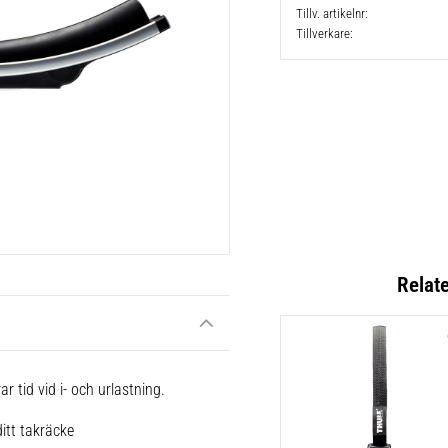
Tillv. artikelnr
Tillverkare
Relat
 tid vid i- och urlastning.
itt takräcke