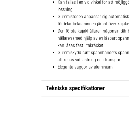
Kan fällas i en vid vinkel för att möjli
lossning
Gummistöden anpassar sig automatiskt t
fördelar belastningen jämnt över kajak
Den första kajakhållaren någonsin där 
hållaren (med hjälp av en låsbart spän
kan låsas fast i takräcket
Gummiskydd runt spännbandets spänne 
att repas vid lastning och transport
Eleganta vaggor av aluminium
Tekniska specifikationer