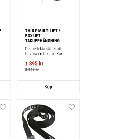
P
THULE MULTILIFT / 
BOXLIFT - 
TAKUPPHÄNGNING
Det perfekta sättet att 
förvara en takbox. Kan 
även användas för kajaker 
1 895
kr
och surfbrädor.
2 045
kr
Lägg till i favoriter
Lägg till i favoriter