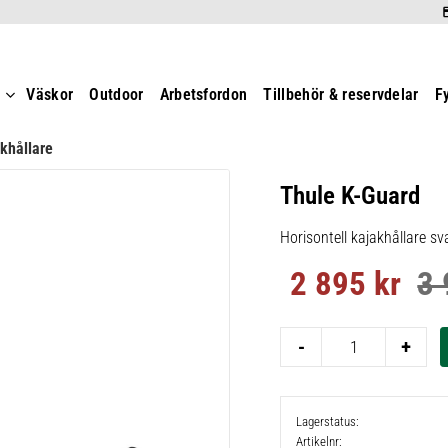
t
Väskor
Outdoor
Arbetsfordon
Tillbehör & reservdelar
F
khållare
Thule K-Guard
Horisontell kajakhållare sv
2 895
kr
3 
Nedsatt pris:
Ord
-
+
Lagerstatus
Artikelnr