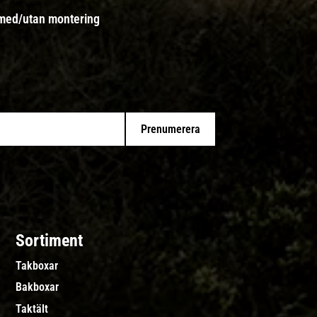
 med/utan montering
Prenumerera
Sortiment
Takboxar
Bakboxar
Taktält