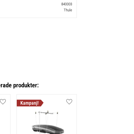
840003
Thule
erade produkter:
Lägg till i favoriter
Lägg till i favoriter