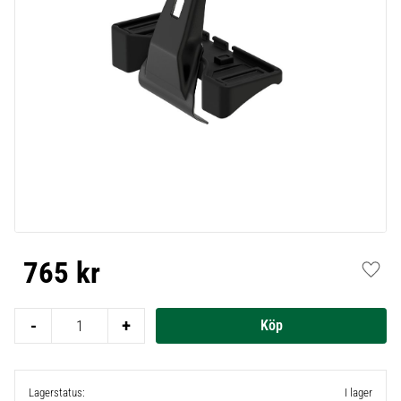
765
kr
Lägg t
-
+
Lagerstatus
I lager