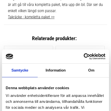
är att gå till våra kompletta paket, leta upp din bil. Där ser du
enkelt vilken längd som passar.
Takräcke - kompletta paket >>
Relaterade produkter:
Lägg till i favoriter
Lägg till
Samtycke
Information
Om
Denna webbplats använder cookies
Vi använder enhetsidentifierare för att anpassa innehållet
och annonserna till användarna, tillhandahålla funktioner
THULE CLAMP EVO 4-
THULE CLAMP EDGE 4-
PACK 710500
PACK 720500
för sociala medier och analysera vår trafik. Vi