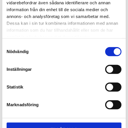
Lättmonterad 
Lättmonterad 
vidarebefordrar även sådana identifierare och annan
lasthållarfot för Thule Evo-
lasthållarfot för Thule 
information från din enhet till de sociala medier och
takräcken, för fordon utan 
Edge-takräcken, för 
1 795
kr
2 525
kr
befintliga fästpunkter för 
fordon utan befintliga 
annons- och analysföretag som vi samarbetar med.
takräcke eller 
fästpunkter för takräcke 
1 975
kr
2 635
kr
Dessa kan i sin tur kombinera informationen med annan
fabriksmonterade räcken.
eller fabriksmonterade 
räcken.
information som du har tillhandahållit eller som de har
samlat in när du har använt deras tjänster.
S
Nödvändig
a
m
t
Inställningar
y
c
k
Statistik
e
s
Marknadsföring
v
a
l