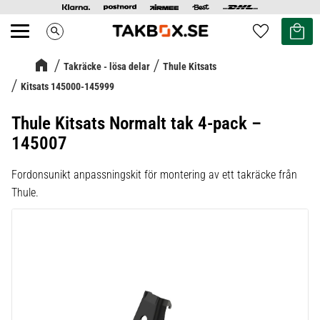
Kundvag
Favoriter
search
Meny
Takräcke - lösa delar
Thule Kitsats
Kitsats 145000-145999
Thule Kitsats Normalt tak 4-pack –
145007
Fordonsunikt anpassningskit för montering av ett takräcke från
Thule.