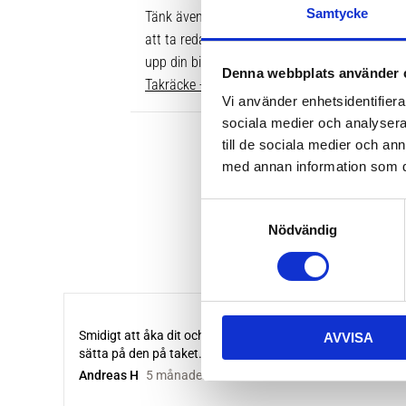
Samtycke
Tänk även på att dina rör över taket behöver v
att ta reda på vilken längd du ska ha är att gå
upp din bil. Där ser du enkelt vilken längd so
Denna webbplats använder 
Takräcke - kompletta paket >>
Vi använder enhetsidentifierar
sociala medier och analysera 
till de sociala medier och a
med annan information som du 
S
Nödvändig
a
m
t
y
c
AVVISA
k
e
s
v