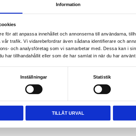
Information
ara i rätt längd. Enklaste sättet
 till våra kompletta paket, leta
m passar.
cookies
e för att anpassa innehållet och annonserna till användarna, tillh
vår trafik. Vi vidarebefordrar även sådana identifierare och anna
nnons- och analysföretag som vi samarbetar med. Dessa kan i sin
har tillhandahållit eller som de har samlat in när du har använt 
Inställningar
Statistik
TILLÅT URVAL