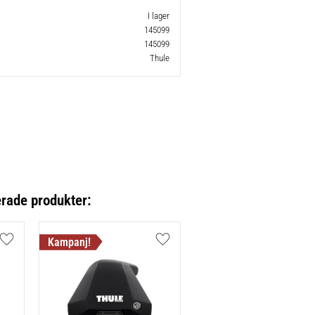
I lager
145099
145099
Thule
erade produkter:
Lägg till i favoriter
Lägg till i favoriter