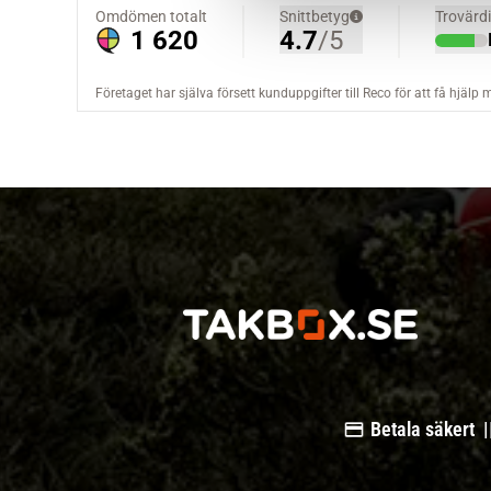
a
l
Betala säkert |