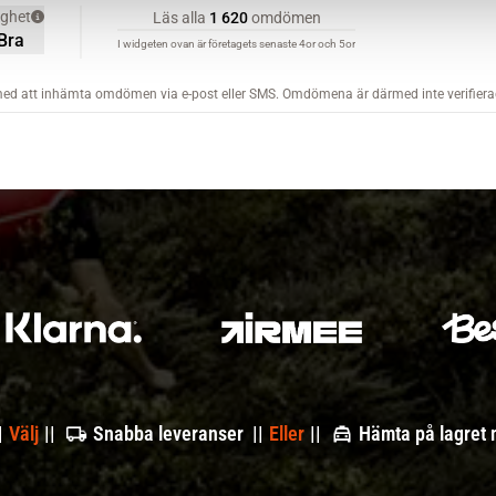
|
Välj
||
Snabba leveranser ||
Eller
||
Hämta på lagret