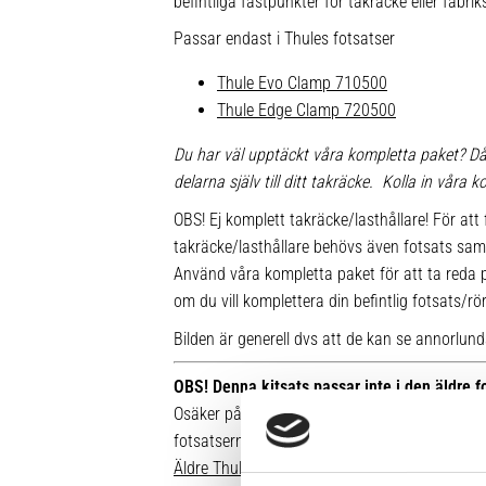
befintliga fästpunkter för takräcke eller fabr
Passar endast i Thules fotsatser
Thule Evo Clamp 710500
Thule Edge Clamp 720500
Du har väl upptäckt våra kompletta paket? Då
delarna själv till ditt takräcke. Kolla in våra
OBS! Ej komplett takräcke/lasthållare! För att 
takräcke/lasthållare behövs även fotsats sam
Använd våra kompletta paket för att ta reda på
om du vill komplettera din befintlig fotsats/rö
Bilden är generell dvs att de kan se annorlunda u
OBS! Denna kitsats passar inte i den äldre 
Osäker på vilken fot du har sedan tidigare? Hä
fotsatserna:
Äldre Thule fotsatser som inte går att komple