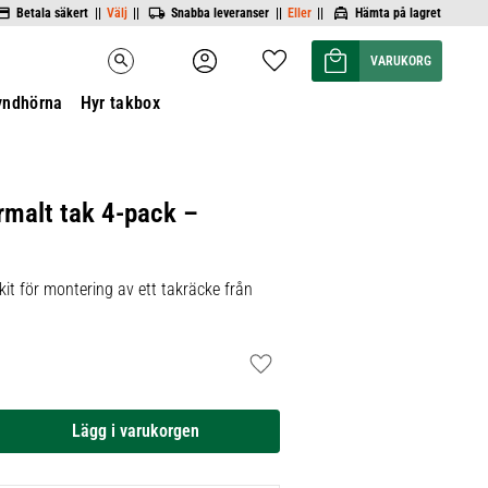
Betala säkert ||
Välj
||
Snabba leveranser ||
Eller
||
Hämta på lagret
Kundvagn
Favoriter
search
yndhörna
Hyr takbox
rmalt tak 4-pack –
it för montering av ett takräcke från
Lägg till i favoriter