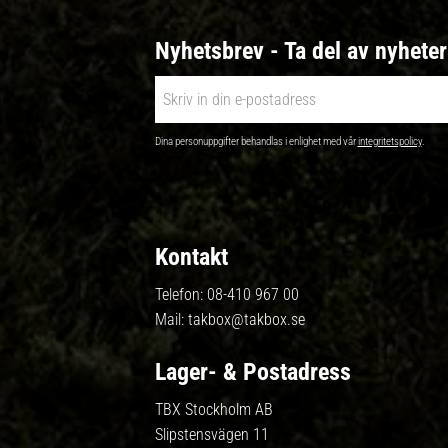
Nyhetsbrev - Ta del av nyhete
Dina personuppgifter behandlas i enlighet med vår
integritetspolicy
.
Kontakt
Telefon:
08-410 967 00
Mail:
takbox@takbox.se
Lager- & Postadress
TBX Stockholm AB
Slipstensvägen 11