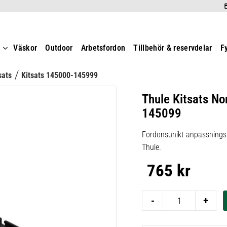
t
Väskor
Outdoor
Arbetsfordon
Tillbehör & reservdelar
F
sats
Kitsats 145000-145999
Thule Kitsats No
145099
Fordonsunikt anpassningsk
Thule.
765
kr
-
+