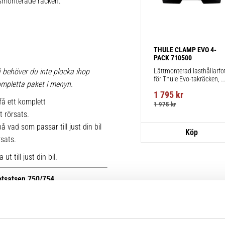
iksmonterade räcken.
THULE CLAMP EVO 4-
PACK 710500
Lättmonterad lasthållarfot
 behöver du inte plocka ihop
för Thule Evo-takräcken, 
 kompletta paket i menyn.
för fordon utan befintliga 
1 795
kr
fästpunkter för takräcke 
få ett komplett
eller fabriksmonterade 
1 975
kr
räcken.
t rörsats.
 vad som passar till just din bil
rsats.
t till just din bil.
fotsatsen 750/754.
r kan du se bilder på de äldre
ttera med nya kitsatser >>