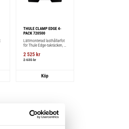
THULE CLAMP EDGE 4-
PACK 720500
 
Lättmonterad lasthållarfot 
för Thule Edge-takräcken, 
för fordon utan befintliga 
2 525
kr
fästpunkter för takräcke 
eller fabriksmonterade 
2 635
kr
räcken.