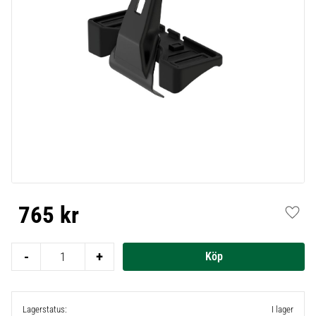
765
kr
Lägg t
-
+
Lagerstatus
I lager