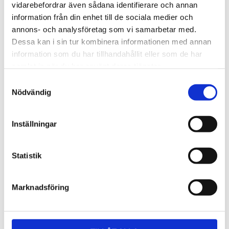
Lättmonterad 
Lättmonterad 
vidarebefordrar även sådana identifierare och annan
lasthållarfot för Thule Evo-
lasthållarfot för Thule 
information från din enhet till de sociala medier och
takräcken, för fordon utan 
Edge-takräcken, för 
1 795
kr
2 525
kr
befintliga fästpunkter för 
fordon utan befintliga 
annons- och analysföretag som vi samarbetar med.
takräcke eller 
fästpunkter för takräcke 
1 975
kr
2 635
kr
Dessa kan i sin tur kombinera informationen med annan
fabriksmonterade räcken.
eller fabriksmonterade 
räcken.
information som du har tillhandahållit eller som de har
samlat in när du har använt deras tjänster.
S
Nödvändig
a
m
t
Inställningar
y
c
k
Statistik
e
s
Marknadsföring
v
a
l