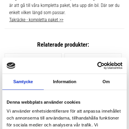
är att gå till våra kompletta paket, leta upp din bil. Där ser du
enkelt vilken längd som passar.
Takräcke - kompletta paket >>
Relaterade produkter:
Lägg till i favoriter
Lägg till
Samtycke
Information
Om
Denna webbplats använder cookies
Vi använder enhetsidentifierare för att anpassa innehållet
och annonserna till användarna, tillhandahålla funktioner
THULE CLAMP EVO 4-
THULE CLAMP EDGE 4-
PACK 710500
PACK 720500
för sociala medier och analysera vår trafik. Vi