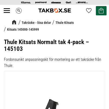
Kundvag
Favoriter
search
Meny
Takräcke - lösa delar
Thule Kitsats
Kitsats 145000-145999
Thule Kitsats Normalt tak 4-pack –
145103
Fordonsunikt anpassningskit för montering av ett takräcke från
Thule.