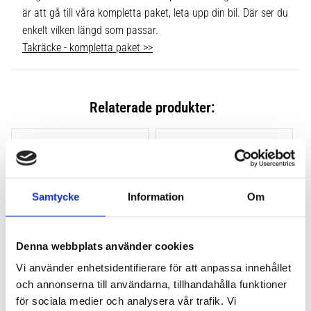
är att gå till våra kompletta paket, leta upp din bil. Där ser du
enkelt vilken längd som passar.
Takräcke - kompletta paket >>
Relaterade produkter:
Lägg till i favoriter
Lägg till
Samtycke
Information
Om
Denna webbplats använder cookies
Vi använder enhetsidentifierare för att anpassa innehållet
och annonserna till användarna, tillhandahålla funktioner
THULE CLAMP EVO 4-
THULE CLAMP EDGE 4-
PACK 710500
PACK 720500
för sociala medier och analysera vår trafik. Vi