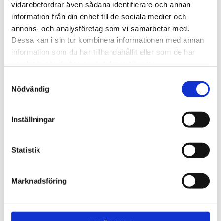
Lättmonterad 
Lättmonterad 
vidarebefordrar även sådana identifierare och annan
lasthållarfot för Thule Evo-
lasthållarfot för Thule 
information från din enhet till de sociala medier och
takräcken, för fordon utan 
Edge-takräcken, för 
1 795
kr
2 525
kr
befintliga fästpunkter för 
fordon utan befintliga 
annons- och analysföretag som vi samarbetar med.
takräcke eller 
fästpunkter för takräcke 
1 975
kr
2 635
kr
Dessa kan i sin tur kombinera informationen med annan
fabriksmonterade räcken.
eller fabriksmonterade 
räcken.
information som du har tillhandahållit eller som de har
samlat in när du har använt deras tjänster.
S
Nödvändig
a
m
t
Inställningar
y
c
k
Statistik
e
s
Marknadsföring
v
a
l