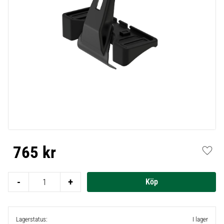
765
kr
Lägg t
-
+
Lagerstatus
I lager