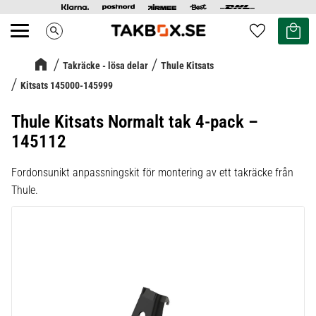
Kundvag
Favoriter
search
Meny
Takräcke - lösa delar
Thule Kitsats
Kitsats 145000-145999
Thule Kitsats Normalt tak 4-pack –
145112
Fordonsunikt anpassningskit för montering av ett takräcke från
Thule.