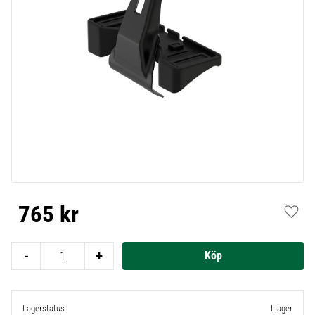
765
kr
Lägg t
-
+
Lagerstatus
I lager