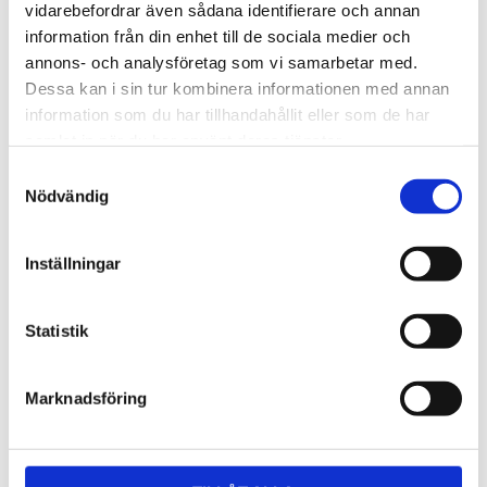
Lättmonterad 
Lättmonterad 
vidarebefordrar även sådana identifierare och annan
lasthållarfot för Thule Evo-
lasthållarfot för Thule 
information från din enhet till de sociala medier och
takräcken, för fordon utan 
Edge-takräcken, för 
1 795
kr
2 525
kr
befintliga fästpunkter för 
fordon utan befintliga 
annons- och analysföretag som vi samarbetar med.
takräcke eller 
fästpunkter för takräcke 
1 975
kr
2 635
kr
Dessa kan i sin tur kombinera informationen med annan
fabriksmonterade räcken.
eller fabriksmonterade 
räcken.
information som du har tillhandahållit eller som de har
samlat in när du har använt deras tjänster.
S
Nödvändig
a
m
t
Inställningar
y
c
k
Statistik
e
s
Marknadsföring
v
a
l