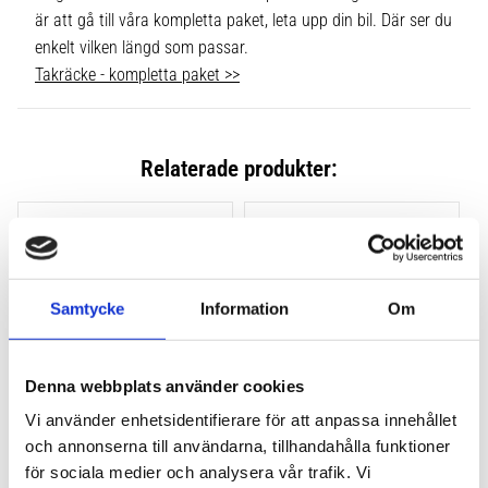
är att gå till våra kompletta paket, leta upp din bil. Där ser du
enkelt vilken längd som passar.
Takräcke - kompletta paket >>
Relaterade produkter:
Lägg till i favoriter
Lägg till
Samtycke
Information
Om
Denna webbplats använder cookies
Vi använder enhetsidentifierare för att anpassa innehållet
och annonserna till användarna, tillhandahålla funktioner
THULE CLAMP EVO 4-
THULE CLAMP EDGE 4-
PACK 710500
PACK 720500
för sociala medier och analysera vår trafik. Vi