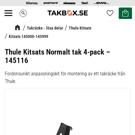
Kundvag
Favoriter
search
Meny
Takräcke - lösa delar
Thule Kitsats
Kitsats 145000-145999
Thule Kitsats Normalt tak 4-pack –
145116
Fordonsunikt anpassningskit för montering av ett takräcke från
Thule.