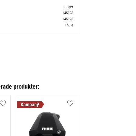
I lager
145123
145123
Thule
erade produkter:
Lägg till i favoriter
Lägg till i favoriter