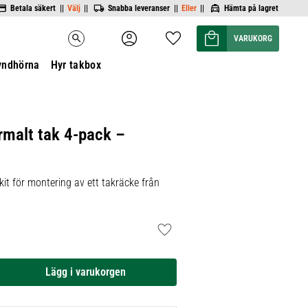
Betala säkert ||
Välj
||
Snabba leveranser ||
Eller
||
Hämta på lagret
Kundvagn
Favoriter
search
yndhörna
Hyr takbox
rmalt tak 4-pack –
it för montering av ett takräcke från
Lägg till i favoriter