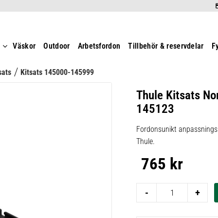
t
Väskor
Outdoor
Arbetsfordon
Tillbehör & reservdelar
F
sats
Kitsats 145000-145999
Thule Kitsats No
145123
Fordonsunikt anpassningsk
Thule.
765
kr
-
+