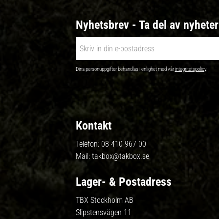
Nyhetsbrev - Ta del av nyhete
Dina personuppgifter behandlas i enlighet med vår
integritetspolicy
.
Kontakt
Telefon:
08-410 967 00
Mail:
takbox@takbox.se
Lager- & Postadress
TBX Stockholm AB
Slipstensvägen 11