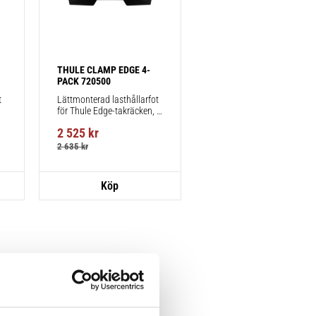
THULE CLAMP EDGE 4-
PACK 720500
 
Lättmonterad lasthållarfot 
för Thule Edge-takräcken, 
för fordon utan befintliga 
2 525
kr
fästpunkter för takräcke 
eller fabriksmonterade 
2 635
kr
räcken.