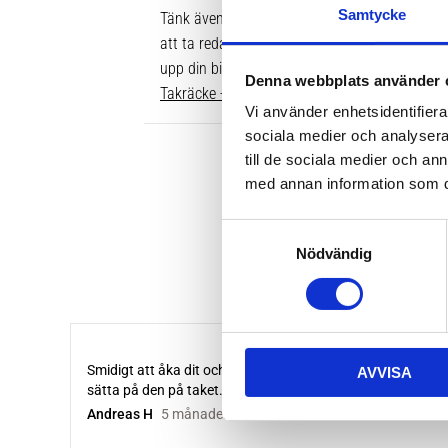
Samtycke
Tänk även på att dina rör över taket behöver v
att ta reda på vilken längd du ska ha är att gå
upp din bil. Där ser du enkelt vilken längd so
Denna webbplats använder 
Takräcke - kompletta paket >>
Vi använder enhetsidentifierar
sociala medier och analysera 
till de sociala medier och a
med annan information som du 
S
Nödvändig
a
m
t
y
c
AVVISA
k
e
s
v