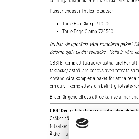
befintliga fästpunkter för takräcke eller fabr
Passar endast i Thules fotsatser
Thule Evo Clamp 710500
Thule Edge Clamp 720500
Du har väl upptäckt våra kompletta paket? Då
delarna själv till ditt takräcke. Kolla in våra
OBS! Ej komplett takräcke/lasthållare! För att 
takräcke/lasthållare behövs även fotsats sam
Använd våra kompletta paket för att ta reda på
om du vill komplettera din befintlig fotsats/rö
Bilden är generell dvs att de kan se annorlunda u
OBS! Denna kitsats passar inte i den äldre 
Osäker på vilken fot du har sedan tidigare? Hä
fotsatserna:
Äldre Thule fotsatser som inte går att komple