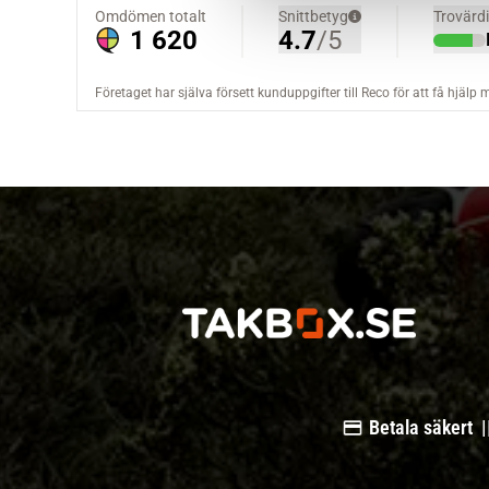
a
l
Betala säkert |