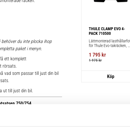
iksmonterade räcken.
THULE CLAMP EVO 4-
PACK 710500
Lättmonterad lasthållarfot
 behöver du inte plocka ihop
för Thule Evo-takräcken, 
 kompletta paket i menyn.
för fordon utan befintliga 
1 795
kr
fästpunkter för takräcke 
få ett komplett
eller fabriksmonterade 
1 975
kr
räcken.
t rörsats.
 vad som passar till just din bil
rsats.
t till just din bil.
fotsatsen 750/754.
r kan du se bilder på de äldre
ttera med nya kitsatser >>