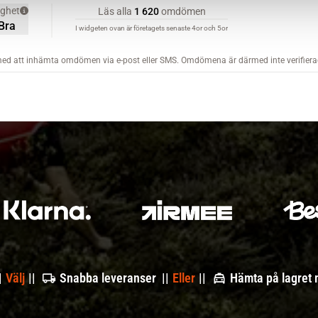
|
Välj
||
Snabba leveranser ||
Eller
||
Hämta på lagret