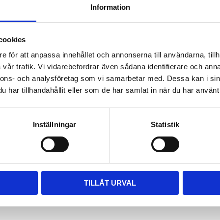
Information
ara i rätt längd. Enklaste sättet
 till våra kompletta paket, leta
m passar.
cookies
e för att anpassa innehållet och annonserna till användarna, tillh
vår trafik. Vi vidarebefordrar även sådana identifierare och anna
nnons- och analysföretag som vi samarbetar med. Dessa kan i sin
har tillhandahållit eller som de har samlat in när du har använt 
Inställningar
Statistik
TILLÅT URVAL