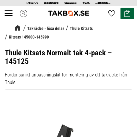
Kundvag
Favoriter
search
Meny
Takräcke - lösa delar
Thule Kitsats
Kitsats 145000-145999
Thule Kitsats Normalt tak 4-pack –
145125
Fordonsunikt anpassningskit för montering av ett takräcke från
Thule.