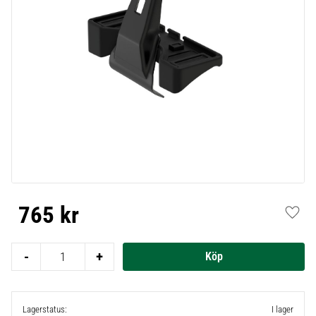
765
kr
Lägg t
-
+
Lagerstatus
I lager