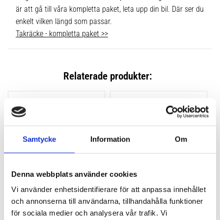
är att gå till våra kompletta paket, leta upp din bil. Där ser du
enkelt vilken längd som passar.
Takräcke - kompletta paket >>
Relaterade produkter:
Lägg till i favoriter
Lägg till
Samtycke
Information
Om
Denna webbplats använder cookies
Vi använder enhetsidentifierare för att anpassa innehållet
och annonserna till användarna, tillhandahålla funktioner
THULE CLAMP EVO 4-
THULE CLAMP EDGE 4-
PACK 710500
PACK 720500
för sociala medier och analysera vår trafik. Vi