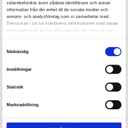
Lättmonterad 
Lättmonterad 
vidarebefordrar även sådana identifierare och annan
lasthållarfot för Thule Evo-
lasthållarfot för Thule 
information från din enhet till de sociala medier och
takräcken, för fordon utan 
Edge-takräcken, för 
1 795
kr
2 525
kr
befintliga fästpunkter för 
fordon utan befintliga 
annons- och analysföretag som vi samarbetar med.
takräcke eller 
fästpunkter för takräcke 
1 975
kr
2 635
kr
Dessa kan i sin tur kombinera informationen med annan
fabriksmonterade räcken.
eller fabriksmonterade 
räcken.
information som du har tillhandahållit eller som de har
samlat in när du har använt deras tjänster.
S
Nödvändig
a
m
t
Inställningar
y
c
k
Statistik
e
s
Marknadsföring
v
a
l