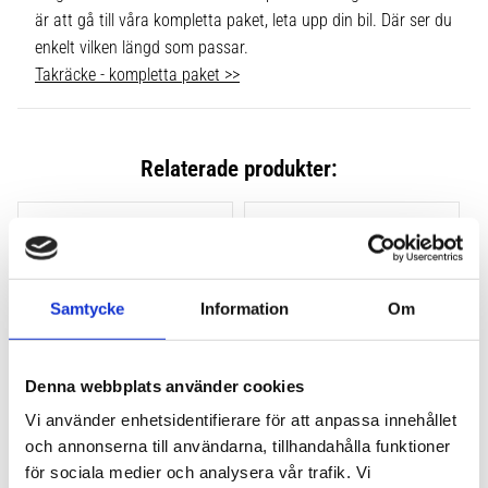
är att gå till våra kompletta paket, leta upp din bil. Där ser du
enkelt vilken längd som passar.
Takräcke - kompletta paket >>
Relaterade produkter:
Lägg till i favoriter
Lägg till
Samtycke
Information
Om
Denna webbplats använder cookies
Vi använder enhetsidentifierare för att anpassa innehållet
och annonserna till användarna, tillhandahålla funktioner
THULE CLAMP EVO 4-
THULE CLAMP EDGE 4-
PACK 710500
PACK 720500
för sociala medier och analysera vår trafik. Vi