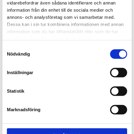
Lättmonterad 
Lättmonterad 
vidarebefordrar även sådana identifierare och annan
lasthållarfot för Thule Evo-
lasthållarfot för Thule 
information från din enhet till de sociala medier och
takräcken, för fordon utan 
Edge-takräcken, för 
1 795
kr
2 525
kr
befintliga fästpunkter för 
fordon utan befintliga 
annons- och analysföretag som vi samarbetar med.
takräcke eller 
fästpunkter för takräcke 
1 975
kr
2 635
kr
Dessa kan i sin tur kombinera informationen med annan
fabriksmonterade räcken.
eller fabriksmonterade 
räcken.
information som du har tillhandahållit eller som de har
samlat in när du har använt deras tjänster.
S
Nödvändig
a
m
t
Inställningar
y
c
k
Statistik
e
s
Marknadsföring
v
a
l