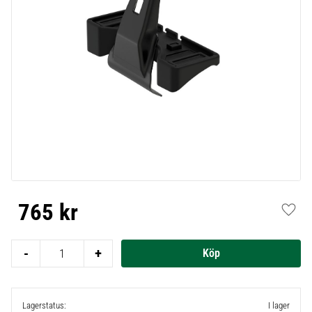
765
kr
Lägg t
-
+
Lagerstatus
I lager