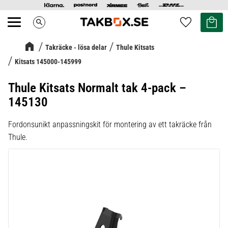
Kundvag
Favoriter
search
Meny
Takräcke - lösa delar
Thule Kitsats
Kitsats 145000-145999
Thule Kitsats Normalt tak 4-pack –
145130
Fordonsunikt anpassningskit för montering av ett takräcke från
Thule.