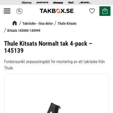
Kundvag
Favoriter
search
Meny
Takräcke - lösa delar
Thule Kitsats
Kitsats 145000-145999
Thule Kitsats Normalt tak 4-pack –
145139
Fordonsunikt anpassningskit för montering av ett takräcke från
Thule.