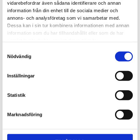
Lättmonterad 
Lättmonterad 
vidarebefordrar även sådana identifierare och annan
lasthållarfot för Thule Evo-
lasthållarfot för Thule 
information från din enhet till de sociala medier och
takräcken, för fordon utan 
Edge-takräcken, för 
1 795
kr
2 525
kr
befintliga fästpunkter för 
fordon utan befintliga 
annons- och analysföretag som vi samarbetar med.
takräcke eller 
fästpunkter för takräcke 
1 975
kr
2 635
kr
Dessa kan i sin tur kombinera informationen med annan
fabriksmonterade räcken.
eller fabriksmonterade 
räcken.
information som du har tillhandahållit eller som de har
samlat in när du har använt deras tjänster.
S
Nödvändig
a
m
t
Inställningar
y
c
k
Statistik
e
s
Marknadsföring
v
a
l