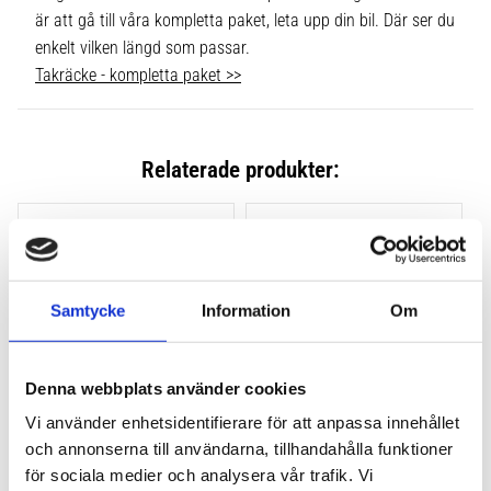
är att gå till våra kompletta paket, leta upp din bil. Där ser du
enkelt vilken längd som passar.
Takräcke - kompletta paket >>
Relaterade produkter:
Lägg till i favoriter
Lägg till
Samtycke
Information
Om
Denna webbplats använder cookies
Vi använder enhetsidentifierare för att anpassa innehållet
och annonserna till användarna, tillhandahålla funktioner
THULE CLAMP EVO 4-
THULE CLAMP EDGE 4-
PACK 710500
PACK 720500
för sociala medier och analysera vår trafik. Vi