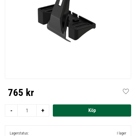
765
kr
Lägg t
-
+
Lagerstatus
I lager