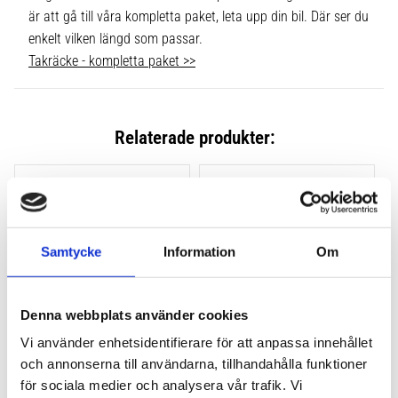
är att gå till våra kompletta paket, leta upp din bil. Där ser du
enkelt vilken längd som passar.
Takräcke - kompletta paket >>
Relaterade produkter:
Lägg till i favoriter
Lägg till
Samtycke
Information
Om
Denna webbplats använder cookies
Vi använder enhetsidentifierare för att anpassa innehållet
och annonserna till användarna, tillhandahålla funktioner
THULE CLAMP EVO 4-
THULE CLAMP EDGE 4-
PACK 710500
PACK 720500
för sociala medier och analysera vår trafik. Vi