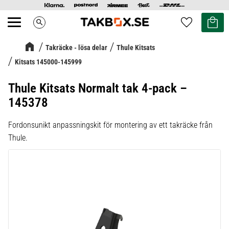
Kundvag
Favoriter
search
Meny
Takräcke - lösa delar
Thule Kitsats
Kitsats 145000-145999
Thule Kitsats Normalt tak 4-pack –
145378
Fordonsunikt anpassningskit för montering av ett takräcke från
Thule.