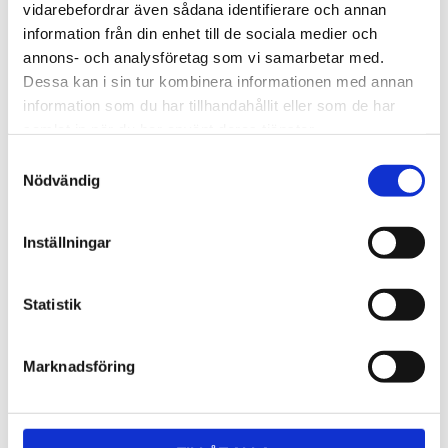
Lättmonterad 
Lättmonterad 
vidarebefordrar även sådana identifierare och annan
lasthållarfot för Thule Evo-
lasthållarfot för Thule 
information från din enhet till de sociala medier och
takräcken, för fordon utan 
Edge-takräcken, för 
1 795
kr
2 525
kr
befintliga fästpunkter för 
fordon utan befintliga 
annons- och analysföretag som vi samarbetar med.
takräcke eller 
fästpunkter för takräcke 
1 975
kr
2 635
kr
Dessa kan i sin tur kombinera informationen med annan
fabriksmonterade räcken.
eller fabriksmonterade 
räcken.
information som du har tillhandahållit eller som de har
samlat in när du har använt deras tjänster.
S
Nödvändig
a
m
t
Inställningar
y
c
k
Statistik
e
s
Marknadsföring
v
a
l