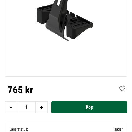
765
kr
Lägg t
-
+
Lagerstatus
I lager