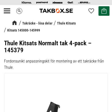
Kundvag
Favoriter
search
Meny
Takräcke - lösa delar
Thule Kitsats
Kitsats 145000-145999
Thule Kitsats Normalt tak 4-pack –
145379
Fordonsunikt anpassningskit för montering av ett takräcke från
Thule.