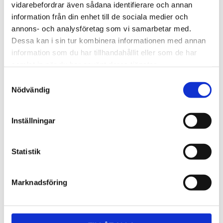
Lättmonterad 
Lättmonterad 
vidarebefordrar även sådana identifierare och annan
lasthållarfot för Thule Evo-
lasthållarfot för Thule 
information från din enhet till de sociala medier och
takräcken, för fordon utan 
Edge-takräcken, för 
1 795
kr
2 525
kr
befintliga fästpunkter för 
fordon utan befintliga 
annons- och analysföretag som vi samarbetar med.
takräcke eller 
fästpunkter för takräcke 
1 975
kr
2 635
kr
Dessa kan i sin tur kombinera informationen med annan
fabriksmonterade räcken.
eller fabriksmonterade 
räcken.
information som du har tillhandahållit eller som de har
samlat in när du har använt deras tjänster.
S
Nödvändig
a
m
t
Inställningar
y
c
k
Statistik
e
s
Marknadsföring
v
a
l