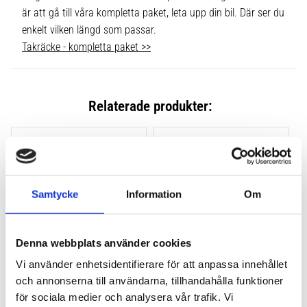
är att gå till våra kompletta paket, leta upp din bil. Där ser du
enkelt vilken längd som passar.
Takräcke - kompletta paket >>
Relaterade produkter:
Lägg till i favoriter
Lägg till
Samtycke
Information
Om
Denna webbplats använder cookies
Vi använder enhetsidentifierare för att anpassa innehållet
och annonserna till användarna, tillhandahålla funktioner
THULE CLAMP EVO 4-
THULE CLAMP EDGE 4-
PACK 710500
PACK 720500
för sociala medier och analysera vår trafik. Vi