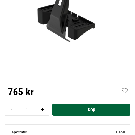
765
kr
Lägg t
-
+
Lagerstatus
I lager