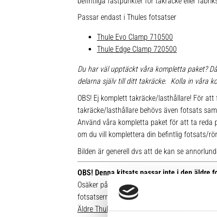
befintliga fästpunkter för takräcke eller fabr
Passar endast i Thules fotsatser
Thule Evo Clamp 710500
Thule Edge Clamp 720500
Du har väl upptäckt våra kompletta paket? Då
delarna själv till ditt takräcke. Kolla in våra
OBS! Ej komplett takräcke/lasthållare! För att 
takräcke/lasthållare behövs även fotsats sam
Använd våra kompletta paket för att ta reda på
om du vill komplettera din befintlig fotsats/rö
Bilden är generell dvs att de kan se annorlunda u
OBS! Denna kitsats passar inte i den äldre 
Osäker på vilken fot du har sedan tidigare? Hä
fotsatserna:
Äldre Thule fotsatser som inte går att komple