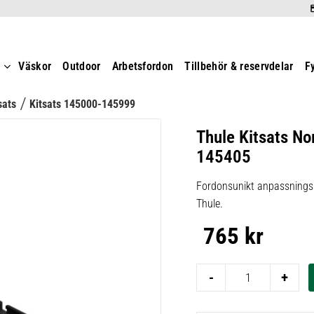
t
Väskor
Outdoor
Arbetsfordon
Tillbehör & reservdelar
F
sats
Kitsats 145000-145999
Thule Kitsats No
145405
Fordonsunikt anpassningsk
Thule.
765
kr
-
+