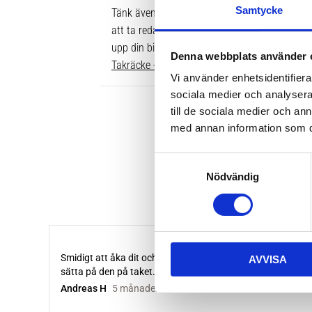
Samtycke
Tänk även på att dina rör över taket behöver v
att ta reda på vilken längd du ska ha är att gå
upp din bil. Där ser du enkelt vilken längd so
Denna webbplats använder 
Takräcke - kompletta paket >>
Vi använder enhetsidentifierar
sociala medier och analysera 
till de sociala medier och a
med annan information som du 
S
Nödvändig
a
m
t
y
c
AVVISA
k
e
s
v