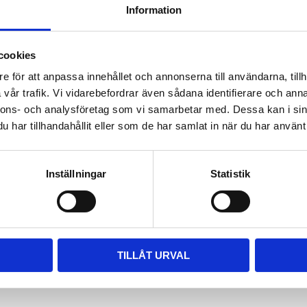
Information
ara i rätt längd. Enklaste sättet
 till våra kompletta paket, leta
m passar.
cookies
e för att anpassa innehållet och annonserna till användarna, tillh
vår trafik. Vi vidarebefordrar även sådana identifierare och anna
nnons- och analysföretag som vi samarbetar med. Dessa kan i sin
har tillhandahållit eller som de har samlat in när du har använt 
Inställningar
Statistik
TILLÅT URVAL