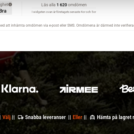
|
Välj
||
Snabba leveranser ||
Eller
||
Hämta på lagret