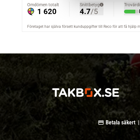
a
l
Betala säkert |