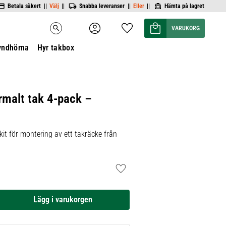
Betala säkert ||
Välj
||
Snabba leveranser ||
Eller
||
Hämta på lagret
Kundvagn
Favoriter
search
yndhörna
Hyr takbox
rmalt tak 4-pack –
it för montering av ett takräcke från
Lägg till i favoriter