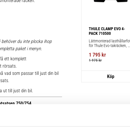
iksmonterade räcken.
THULE CLAMP EVO 4-
PACK 710500
Lättmonterad lasthållarfot
 behöver du inte plocka ihop
för Thule Evo-takräcken, 
 kompletta paket i menyn.
för fordon utan befintliga 
1 795
kr
fästpunkter för takräcke 
få ett komplett
eller fabriksmonterade 
1 975
kr
räcken.
t rörsats.
 vad som passar till just din bil
rsats.
t till just din bil.
fotsatsen 750/754.
r kan du se bilder på de äldre
ttera med nya kitsatser >>