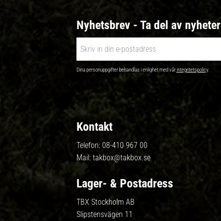
Nyhetsbrev - Ta del av nyhete
Dina personuppgifter behandlas i enlighet med vår
integritetspolicy
.
Kontakt
Telefon:
08-410 967 00
Mail:
takbox@takbox.se
Lager- & Postadress
TBX Stockholm AB
Slipstensvägen 11