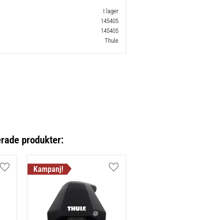
I lager
145405
145405
Thule
erade produkter:
Lägg till i favoriter
Lägg till i favoriter