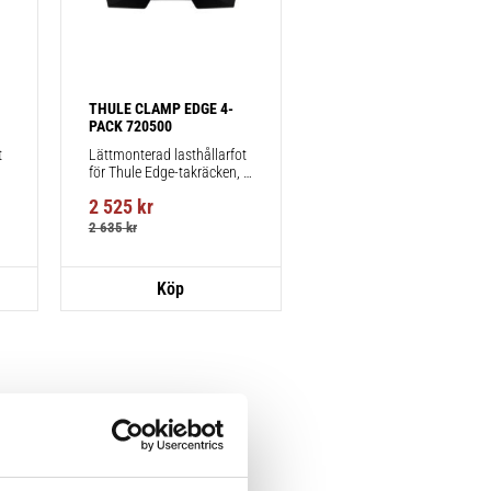
THULE CLAMP EDGE 4-
PACK 720500
 
Lättmonterad lasthållarfot 
för Thule Edge-takräcken, 
för fordon utan befintliga 
2 525
kr
fästpunkter för takräcke 
eller fabriksmonterade 
2 635
kr
räcken.