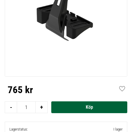
765
kr
Lägg t
-
+
Lagerstatus
I lager