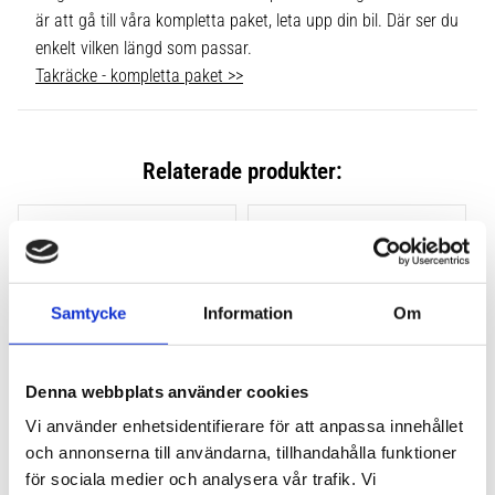
är att gå till våra kompletta paket, leta upp din bil. Där ser du
enkelt vilken längd som passar.
Takräcke - kompletta paket >>
Relaterade produkter:
Lägg till i favoriter
Lägg till
Samtycke
Information
Om
Denna webbplats använder cookies
Vi använder enhetsidentifierare för att anpassa innehållet
och annonserna till användarna, tillhandahålla funktioner
THULE CLAMP EVO 4-
THULE CLAMP EDGE 4-
PACK 710500
PACK 720500
för sociala medier och analysera vår trafik. Vi