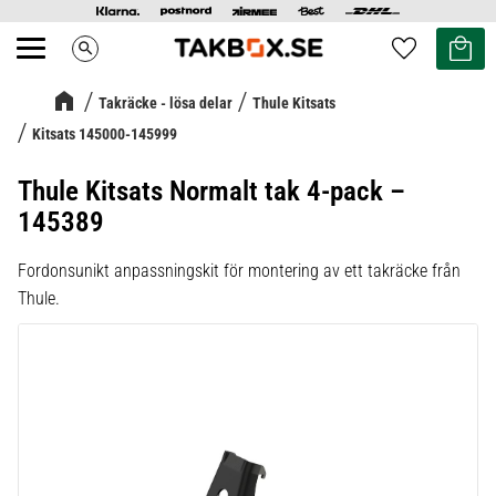
Kundvag
Favoriter
search
Meny
Takräcke - lösa delar
Thule Kitsats
Kitsats 145000-145999
Thule Kitsats Normalt tak 4-pack –
145389
Fordonsunikt anpassningskit för montering av ett takräcke från
Thule.