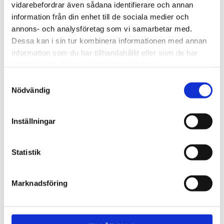
Lättmonterad 
Lättmonterad 
vidarebefordrar även sådana identifierare och annan
lasthållarfot för Thule Evo-
lasthållarfot för Thule 
information från din enhet till de sociala medier och
takräcken, för fordon utan 
Edge-takräcken, för 
1 795
kr
2 525
kr
befintliga fästpunkter för 
fordon utan befintliga 
annons- och analysföretag som vi samarbetar med.
takräcke eller 
fästpunkter för takräcke 
1 975
kr
2 635
kr
Dessa kan i sin tur kombinera informationen med annan
fabriksmonterade räcken.
eller fabriksmonterade 
räcken.
information som du har tillhandahållit eller som de har
samlat in när du har använt deras tjänster.
S
Nödvändig
a
m
t
Inställningar
y
c
k
Statistik
e
s
Marknadsföring
v
a
l