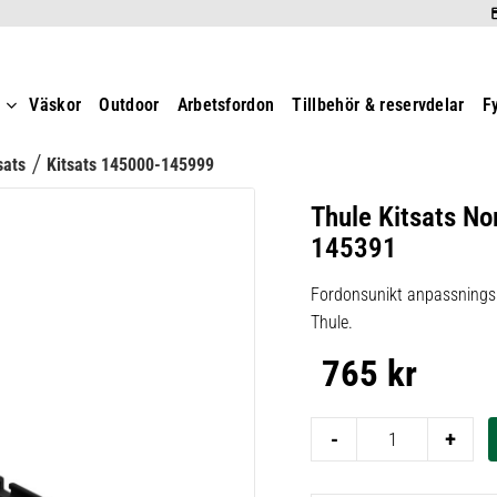
t
Väskor
Outdoor
Arbetsfordon
Tillbehör & reservdelar
F
sats
Kitsats 145000-145999
Thule Kitsats No
145391
Fordonsunikt anpassningsk
Thule.
765
kr
-
+