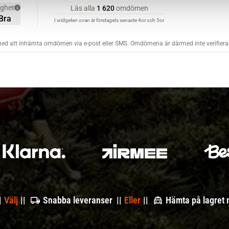
|
Välj
||
Snabba leveranser ||
Eller
||
Hämta på lagret