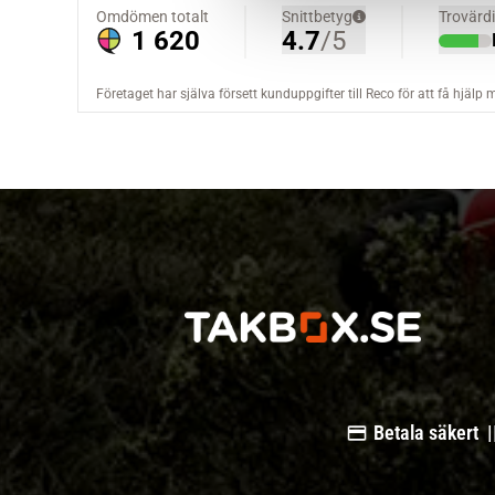
a
l
Betala säkert |