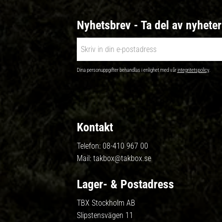
Nyhetsbrev - Ta del av nyhete
Dina personuppgifter behandlas i enlighet med vår
integritetspolicy
.
Kontakt
Telefon:
08-410 967 00
Mail:
takbox@takbox.se
Lager- & Postadress
TBX Stockholm AB
Slipstensvägen 11