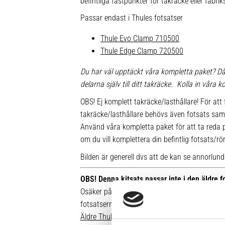
befintliga fästpunkter för takräcke eller fabr
Passar endast i Thules fotsatser
Thule Evo Clamp 710500
Thule Edge Clamp 720500
Du har väl upptäckt våra kompletta paket? Då
delarna själv till ditt takräcke. Kolla in våra
OBS! Ej komplett takräcke/lasthållare! För att 
takräcke/lasthållare behövs även fotsats sam
Använd våra kompletta paket för att ta reda på
om du vill komplettera din befintlig fotsats/rö
Bilden är generell dvs att de kan se annorlunda u
OBS! Denna kitsats passar inte i den äldre 
Osäker på vilken fot du har sedan tidigare? Hä
fotsatserna:
Äldre Thule fotsatser som inte går att komple