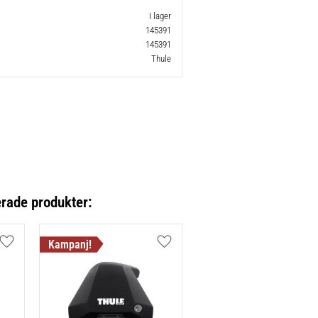
I lager
145391
145391
Thule
erade produkter:
Lägg till i favoriter
Lägg till i favoriter