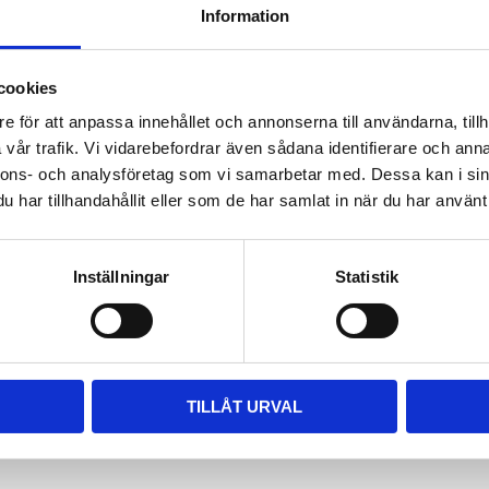
Information
ara i rätt längd. Enklaste sättet
 till våra kompletta paket, leta
m passar.
cookies
e för att anpassa innehållet och annonserna till användarna, tillh
vår trafik. Vi vidarebefordrar även sådana identifierare och anna
nnons- och analysföretag som vi samarbetar med. Dessa kan i sin
har tillhandahållit eller som de har samlat in när du har använt 
Inställningar
Statistik
TILLÅT URVAL