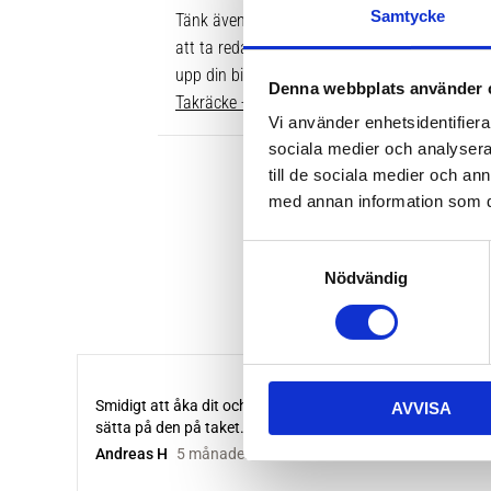
Samtycke
Tänk även på att dina rör över taket behöver v
att ta reda på vilken längd du ska ha är att gå
upp din bil. Där ser du enkelt vilken längd so
Denna webbplats använder 
Takräcke - kompletta paket >>
Vi använder enhetsidentifierar
sociala medier och analysera 
till de sociala medier och a
med annan information som du 
S
Nödvändig
a
m
t
y
c
AVVISA
k
e
s
v