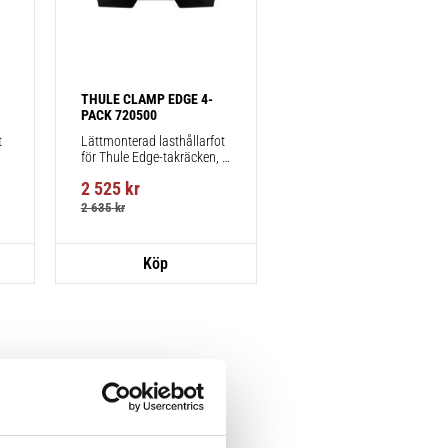
THULE CLAMP EDGE 4-
PACK 720500
 
Lättmonterad lasthållarfot 
för Thule Edge-takräcken, 
för fordon utan befintliga 
2 525
kr
fästpunkter för takräcke 
eller fabriksmonterade 
2 635
kr
räcken.