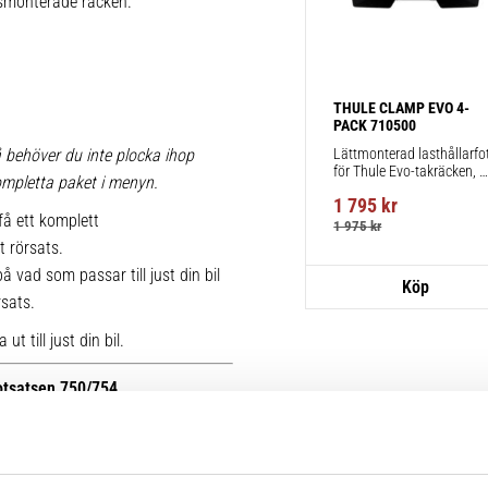
iksmonterade räcken.
THULE CLAMP EVO 4-
PACK 710500
Lättmonterad lasthållarfot
 behöver du inte plocka ihop
för Thule Evo-takräcken, 
 kompletta paket i menyn.
för fordon utan befintliga 
1 795
kr
fästpunkter för takräcke 
få ett komplett
eller fabriksmonterade 
1 975
kr
räcken.
t rörsats.
 vad som passar till just din bil
rsats.
t till just din bil.
fotsatsen 750/754.
r kan du se bilder på de äldre
ttera med nya kitsatser >>