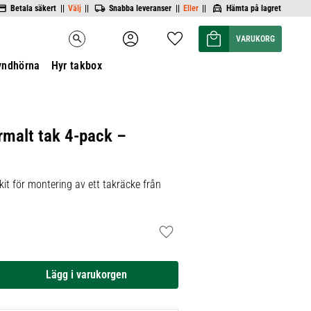
Betala säkert ||
Välj
||
Snabba leveranser ||
Eller
||
Hämta på lagret
Kundvagn
Favoriter
search
yndhörna
Hyr takbox
rmalt tak 4-pack –
it för montering av ett takräcke från
Lägg till i favoriter