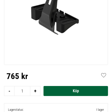
765
kr
Lägg t
-
+
Lagerstatus
I lager