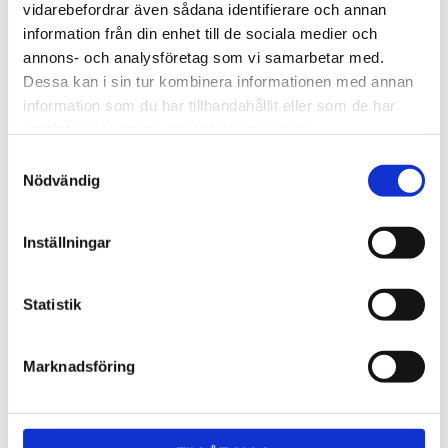
Lättmonterad 
Lättmonterad 
vidarebefordrar även sådana identifierare och annan
lasthållarfot för Thule Evo-
lasthållarfot för Thule 
information från din enhet till de sociala medier och
takräcken, för fordon utan 
Edge-takräcken, för 
1 795
kr
2 525
kr
befintliga fästpunkter för 
fordon utan befintliga 
annons- och analysföretag som vi samarbetar med.
takräcke eller 
fästpunkter för takräcke 
1 975
kr
2 635
kr
Dessa kan i sin tur kombinera informationen med annan
fabriksmonterade räcken.
eller fabriksmonterade 
räcken.
information som du har tillhandahållit eller som de har
samlat in när du har använt deras tjänster.
S
Nödvändig
a
m
t
Inställningar
y
c
k
Statistik
e
s
Marknadsföring
v
a
l