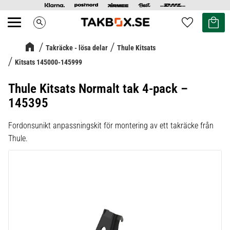
Kundvag
Favoriter
search
Meny
Takräcke - lösa delar
Thule Kitsats
Kitsats 145000-145999
Thule Kitsats Normalt tak 4-pack –
145395
Fordonsunikt anpassningskit för montering av ett takräcke från
Thule.