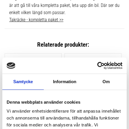
är att gå till våra kompletta paket, leta upp din bil. Där ser du
enkelt vilken längd som passar.
Takräcke - kompletta paket >>
Relaterade produkter:
Lägg till i favoriter
Lägg till
Samtycke
Information
Om
Denna webbplats använder cookies
Vi använder enhetsidentifierare för att anpassa innehållet
och annonserna till användarna, tillhandahålla funktioner
THULE CLAMP EVO 4-
THULE CLAMP EDGE 4-
PACK 710500
PACK 720500
för sociala medier och analysera vår trafik. Vi