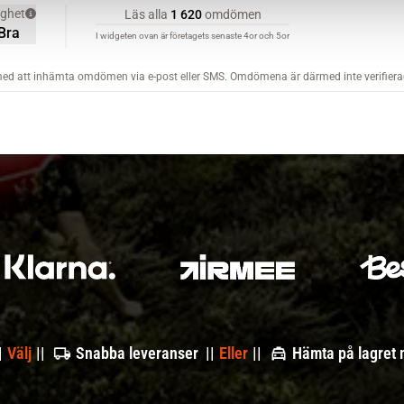
|
Välj
||
Snabba leveranser ||
Eller
||
Hämta på lagret