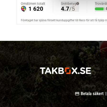
a
l
Betala säkert |