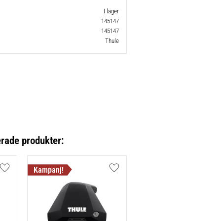
I lager
145147
145147
Thule
erade produkter:
Lägg till i favoriter
Lägg till i favoriter