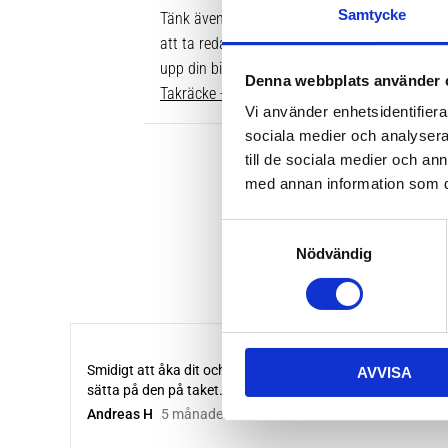
Samtycke
Tänk även på att dina rör över taket behöver v
att ta reda på vilken längd du ska ha är att gå
upp din bil. Där ser du enkelt vilken längd so
Denna webbplats använder 
Takräcke - kompletta paket >>
Vi använder enhetsidentifierar
sociala medier och analysera 
till de sociala medier och a
med annan information som du 
S
Nödvändig
a
m
t
y
c
AVVISA
k
e
s
v