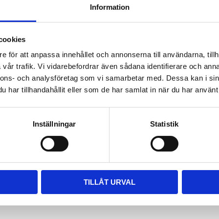
Information
ara i rätt längd. Enklaste sättet
 till våra kompletta paket, leta
m passar.
cookies
e för att anpassa innehållet och annonserna till användarna, tillh
vår trafik. Vi vidarebefordrar även sådana identifierare och anna
nnons- och analysföretag som vi samarbetar med. Dessa kan i sin
har tillhandahållit eller som de har samlat in när du har använt 
Inställningar
Statistik
TILLÅT URVAL