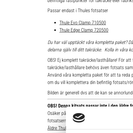
befintliga fästpunkter för takräcke eller fabr
Passar endast i Thules fotsatser
Thule Evo Clamp 710500
Thule Edge Clamp 720500
Du har väl upptäckt våra kompletta paket? Då
delarna själv till ditt takräcke. Kolla in våra
OBS! Ej komplett takräcke/lasthållare! För att 
takräcke/lasthållare behövs även fotsats sam
Använd våra kompletta paket för att ta reda på
om du vill komplettera din befintlig fotsats/rö
Bilden är generell dvs att de kan se annorlunda u
OBS! Denna kitsats passar inte i den äldre 
Osäker på vilken fot du har sedan tidigare? Hä
fotsatserna:
Äldre Thule fotsatser som inte går att komple