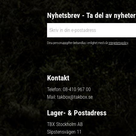
Nyhetsbrev - Ta del av nyhete
Dina personuppgifter behandlas i enlighet med vår
integritetspolicy
.
Kontakt
Telefon:
08-410 967 00
Mail:
takbox@takbox.se
Lager- & Postadress
TBX Stockholm AB
Slipstensvägen 11