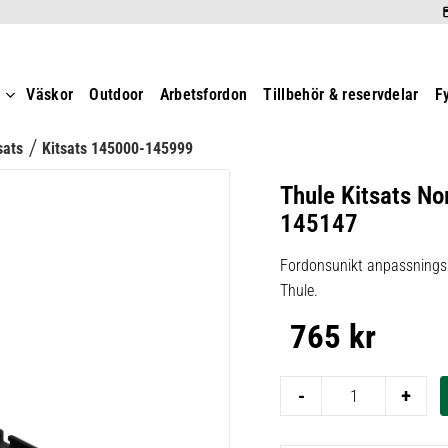
t
Väskor
Outdoor
Arbetsfordon
Tillbehör & reservdelar
F
sats
Kitsats 145000-145999
Thule Kitsats No
145147
Fordonsunikt anpassningsk
Thule.
765
kr
-
+