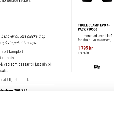
iksmonterade räcken.
THULE CLAMP EVO 4-
PACK 710500
Lättmonterad lasthållarfot
 behöver du inte plocka ihop
för Thule Evo-takräcken, 
 kompletta paket i menyn.
för fordon utan befintliga 
1 795
kr
fästpunkter för takräcke 
få ett komplett
eller fabriksmonterade 
1 975
kr
räcken.
t rörsats.
 vad som passar till just din bil
rsats.
t till just din bil.
fotsatsen 750/754.
r kan du se bilder på de äldre
ttera med nya kitsatser >>