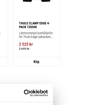
THULE CLAMP EDGE 4-
PACK 720500
 
Lättmonterad lasthållarfot 
för Thule Edge-takräcken, 
för fordon utan befintliga 
2 525
kr
fästpunkter för takräcke 
eller fabriksmonterade 
2 635
kr
räcken.