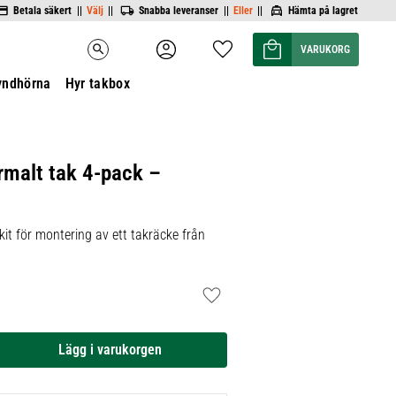
Betala säkert ||
Välj
||
Snabba leveranser ||
Eller
||
Hämta på lagret
Kundvagn
Favoriter
search
yndhörna
Hyr takbox
rmalt tak 4-pack –
it för montering av ett takräcke från
Lägg till i favoriter