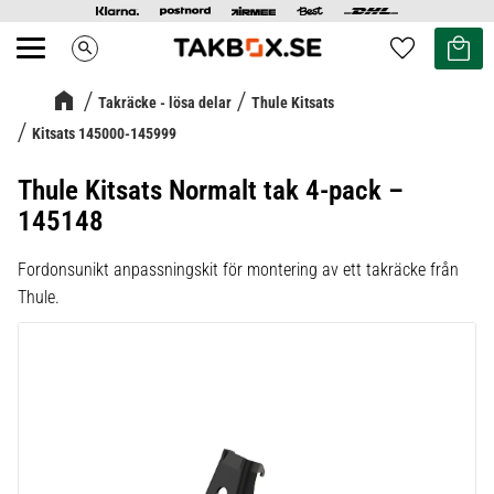
Kundvag
Favoriter
search
Meny
Takräcke - lösa delar
Thule Kitsats
Kitsats 145000-145999
Thule Kitsats Normalt tak 4-pack –
145148
Fordonsunikt anpassningskit för montering av ett takräcke från
Thule.