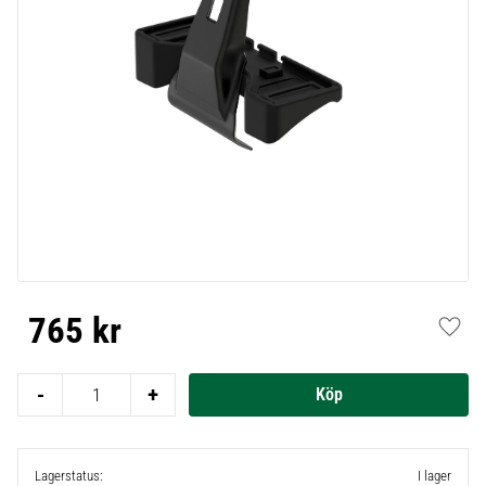
765
kr
Lägg t
-
+
Lagerstatus
I lager