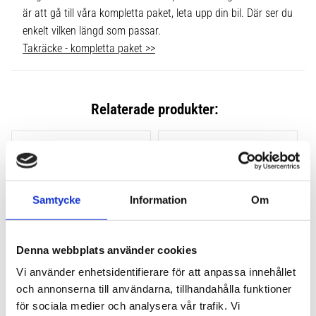
är att gå till våra kompletta paket, leta upp din bil. Där ser du
enkelt vilken längd som passar.
Takräcke - kompletta paket >>
Relaterade produkter:
Lägg till i favoriter
Lägg till
Samtycke
Information
Om
Denna webbplats använder cookies
Vi använder enhetsidentifierare för att anpassa innehållet
och annonserna till användarna, tillhandahålla funktioner
THULE CLAMP EVO 4-
THULE CLAMP EDGE 4-
PACK 710500
PACK 720500
för sociala medier och analysera vår trafik. Vi