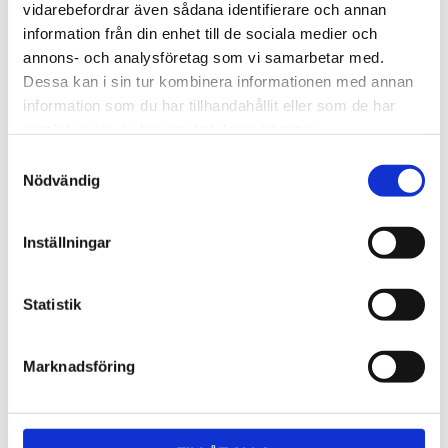
Lättmonterad 
Lättmonterad 
vidarebefordrar även sådana identifierare och annan
lasthållarfot för Thule Evo-
lasthållarfot för Thule 
information från din enhet till de sociala medier och
takräcken, för fordon utan 
Edge-takräcken, för 
1 795
kr
2 525
kr
befintliga fästpunkter för 
fordon utan befintliga 
annons- och analysföretag som vi samarbetar med.
takräcke eller 
fästpunkter för takräcke 
1 975
kr
2 635
kr
Dessa kan i sin tur kombinera informationen med annan
fabriksmonterade räcken.
eller fabriksmonterade 
räcken.
information som du har tillhandahållit eller som de har
samlat in när du har använt deras tjänster.
S
Nödvändig
a
m
t
Inställningar
y
c
k
Statistik
e
s
Marknadsföring
v
a
l