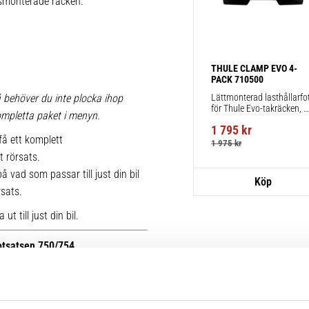
iksmonterade räcken.
THULE CLAMP EVO 4-
PACK 710500
Lättmonterad lasthållarfot
 behöver du inte plocka ihop
för Thule Evo-takräcken, 
 kompletta paket i menyn.
för fordon utan befintliga 
1 795
kr
fästpunkter för takräcke 
få ett komplett
eller fabriksmonterade 
1 975
kr
räcken.
t rörsats.
 vad som passar till just din bil
rsats.
t till just din bil.
fotsatsen 750/754.
r kan du se bilder på de äldre
ttera med nya kitsatser >>