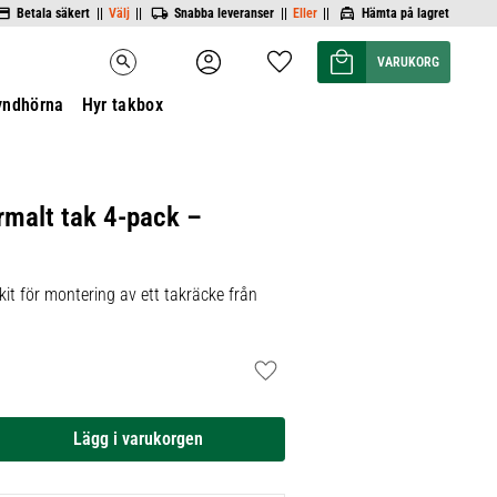
Betala säkert ||
Välj
||
Snabba leveranser ||
Eller
||
Hämta på lagret
Kundvagn
Favoriter
search
yndhörna
Hyr takbox
rmalt tak 4-pack –
it för montering av ett takräcke från
Lägg till i favoriter