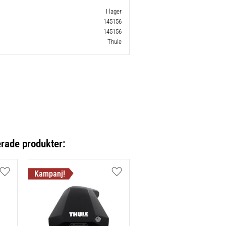
I lager
145156
145156
Thule
erade produkter:
Lägg till i favoriter
Lägg till i favoriter