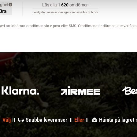
|
Välj
||
Snabba leveranser ||
Eller
||
Hämta på lagret