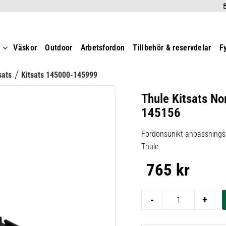
t
Väskor
Outdoor
Arbetsfordon
Tillbehör & reservdelar
F
sats
Kitsats 145000-145999
Thule Kitsats No
145156
Fordonsunikt anpassningsk
Thule.
765
kr
-
+