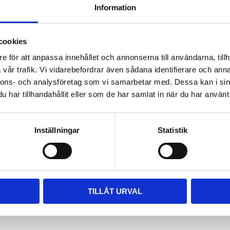
Information
ara i rätt längd. Enklaste sättet
 till våra kompletta paket, leta
m passar.
cookies
e för att anpassa innehållet och annonserna till användarna, tillh
vår trafik. Vi vidarebefordrar även sådana identifierare och anna
nnons- och analysföretag som vi samarbetar med. Dessa kan i sin
har tillhandahållit eller som de har samlat in när du har använt 
Inställningar
Statistik
TILLÅT URVAL