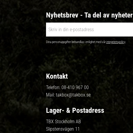
Nyhetsbrev - Ta del av nyhete
Dina personuppgifter behandlas i enlighet med vår
integritetspolicy
.
Kontakt
Telefon:
08-410 967 00
Mail:
takbox@takbox.se
Lager- & Postadress
TBX Stockholm AB
Slipstensvägen 11