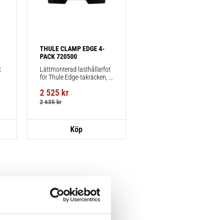
THULE CLAMP EDGE 4-
PACK 720500
 
Lättmonterad lasthållarfot 
för Thule Edge-takräcken, 
för fordon utan befintliga 
2 525
kr
fästpunkter för takräcke 
eller fabriksmonterade 
2 635
kr
räcken.