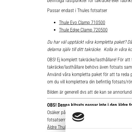
befintliga fästpunkter för takräcke eller fabr
Passar endast i Thules fotsatser
Thule Evo Clamp 710500
Thule Edge Clamp 720500
Du har väl upptäckt våra kompletta paket? Då
delarna själv till ditt takräcke. Kolla in våra
OBS! Ej komplett takräcke/lasthållare! För att 
takräcke/lasthållare behövs även fotsats sam
Använd våra kompletta paket för att ta reda på
om du vill komplettera din befintlig fotsats/rö
Bilden är generell dvs att de kan se annorlunda u
OBS! Denna kitsats passar inte i den äldre 
Osäker på vilken fot du har sedan tidigare? Hä
fotsatserna:
Äldre Thule fotsatser som inte går att komple