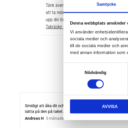
Samtycke
Tänk även på att dina rör över taket behöver v
att ta reda på vilken längd du ska ha är att gå
upp din bil. Där ser du enkelt vilken längd so
Denna webbplats använder 
Takräcke - kompletta paket >>
Vi använder enhetsidentifierar
sociala medier och analysera 
till de sociala medier och a
med annan information som du 
S
Nödvändig
a
m
t
y
c
AVVISA
k
e
s
v