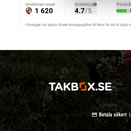
a
l
Betala säkert |