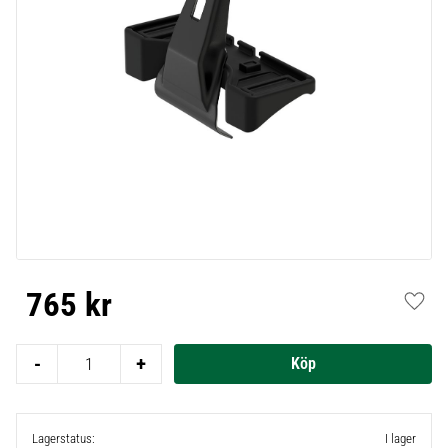
765
kr
Lägg t
-
+
Lagerstatus
I lager