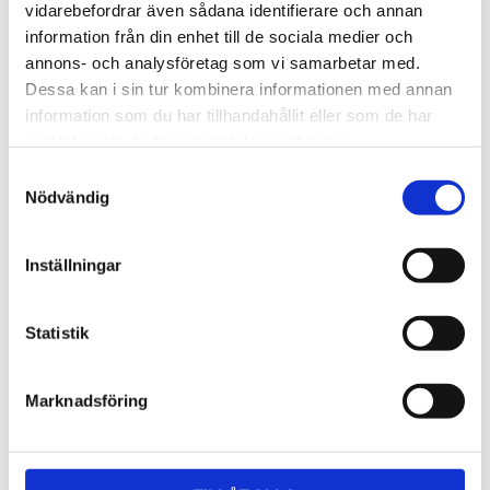
Lättmonterad 
Lättmonterad 
vidarebefordrar även sådana identifierare och annan
lasthållarfot för Thule Evo-
lasthållarfot för Thule 
information från din enhet till de sociala medier och
takräcken, för fordon utan 
Edge-takräcken, för 
1 795
kr
2 525
kr
befintliga fästpunkter för 
fordon utan befintliga 
annons- och analysföretag som vi samarbetar med.
takräcke eller 
fästpunkter för takräcke 
1 975
kr
2 635
kr
Dessa kan i sin tur kombinera informationen med annan
fabriksmonterade räcken.
eller fabriksmonterade 
räcken.
information som du har tillhandahållit eller som de har
samlat in när du har använt deras tjänster.
S
Nödvändig
a
m
t
Inställningar
y
c
k
Statistik
e
s
Marknadsföring
v
a
l