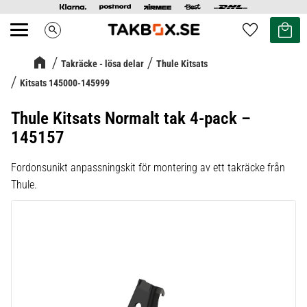
Kundvag
Favoriter
search
Meny
Takräcke - lösa delar
Thule Kitsats
Kitsats 145000-145999
Thule Kitsats Normalt tak 4-pack –
145157
Fordonsunikt anpassningskit för montering av ett takräcke från
Thule.