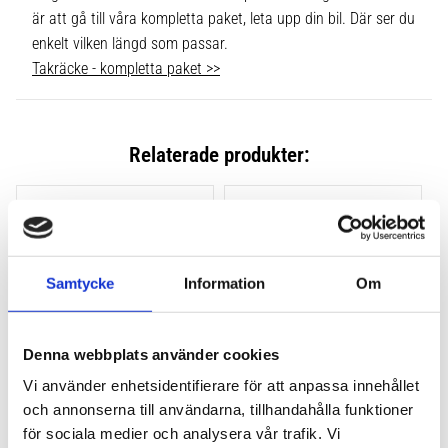
är att gå till våra kompletta paket, leta upp din bil. Där ser du
enkelt vilken längd som passar.
Takräcke - kompletta paket >>
Relaterade produkter:
Lägg till i favoriter
Lägg till
Samtycke
Information
Om
Denna webbplats använder cookies
Vi använder enhetsidentifierare för att anpassa innehållet
och annonserna till användarna, tillhandahålla funktioner
THULE CLAMP EVO 4-
THULE CLAMP EDGE 4-
PACK 710500
PACK 720500
för sociala medier och analysera vår trafik. Vi