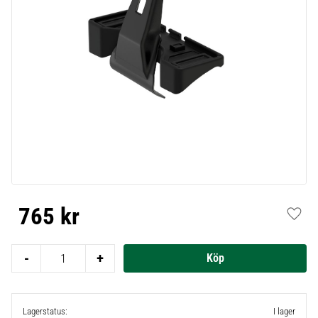
765
kr
Lägg t
-
+
Lagerstatus
I lager