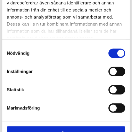
Lättmonterad 
Lättmonterad 
vidarebefordrar även sådana identifierare och annan
lasthållarfot för Thule Evo-
lasthållarfot för Thule 
information från din enhet till de sociala medier och
takräcken, för fordon utan 
Edge-takräcken, för 
1 795
kr
2 525
kr
befintliga fästpunkter för 
fordon utan befintliga 
annons- och analysföretag som vi samarbetar med.
takräcke eller 
fästpunkter för takräcke 
1 975
kr
2 635
kr
Dessa kan i sin tur kombinera informationen med annan
fabriksmonterade räcken.
eller fabriksmonterade 
räcken.
information som du har tillhandahållit eller som de har
samlat in när du har använt deras tjänster.
S
Nödvändig
a
m
t
Inställningar
y
c
k
Statistik
e
s
Marknadsföring
v
a
l