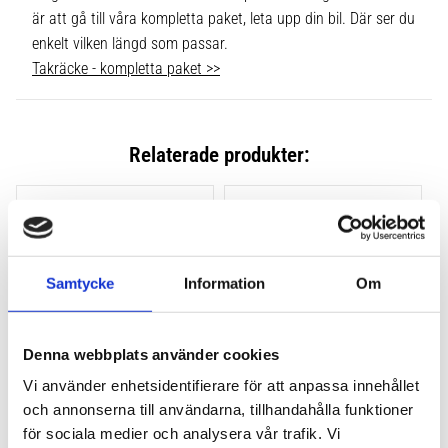
är att gå till våra kompletta paket, leta upp din bil. Där ser du
enkelt vilken längd som passar.
Takräcke - kompletta paket >>
Relaterade produkter:
Lägg till i favoriter
Lägg till
Samtycke
Information
Om
Denna webbplats använder cookies
Vi använder enhetsidentifierare för att anpassa innehållet
och annonserna till användarna, tillhandahålla funktioner
THULE CLAMP EVO 4-
THULE CLAMP EDGE 4-
PACK 710500
PACK 720500
för sociala medier och analysera vår trafik. Vi