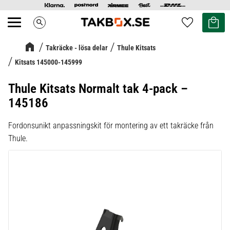
Kundvag
Favoriter
search
Meny
Takräcke - lösa delar
Thule Kitsats
Kitsats 145000-145999
Thule Kitsats Normalt tak 4-pack –
145186
Fordonsunikt anpassningskit för montering av ett takräcke från
Thule.