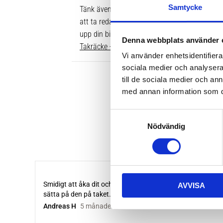
Samtycke
Tänk även på att dina rör över taket behöver v
att ta reda på vilken längd du ska ha är att gå
upp din bil. Där ser du enkelt vilken längd so
Denna webbplats använder 
Takräcke - kompletta paket >>
Vi använder enhetsidentifierar
sociala medier och analysera 
till de sociala medier och a
med annan information som du 
S
Nödvändig
a
m
t
y
c
AVVISA
k
e
s
v