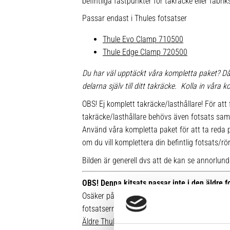
befintliga fästpunkter för takräcke eller fabr
Passar endast i Thules fotsatser
Thule Evo Clamp 710500
Thule Edge Clamp 720500
Du har väl upptäckt våra kompletta paket? Då
delarna själv till ditt takräcke. Kolla in våra
OBS! Ej komplett takräcke/lasthållare! För att 
takräcke/lasthållare behövs även fotsats sam
Använd våra kompletta paket för att ta reda på
om du vill komplettera din befintlig fotsats/rö
Bilden är generell dvs att de kan se annorlunda u
OBS! Denna kitsats passar inte i den äldre 
Osäker på vilken fot du har sedan tidigare? Hä
fotsatserna:
Äldre Thule fotsatser som inte går att komple