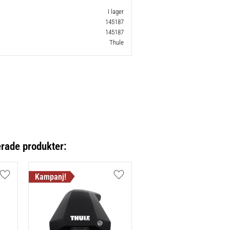
I lager
145187
145187
Thule
erade produkter:
Lägg till i favoriter
Lägg till i favoriter