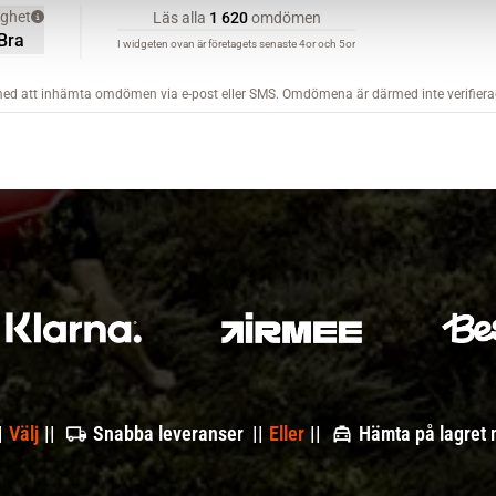
|
Välj
||
Snabba leveranser ||
Eller
||
Hämta på lagret