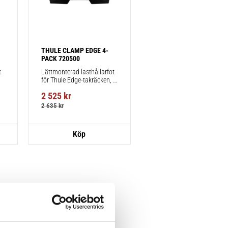
THULE CLAMP EDGE 4-
PACK 720500
 
Lättmonterad lasthållarfot 
för Thule Edge-takräcken, 
för fordon utan befintliga 
2 525
kr
fästpunkter för takräcke 
eller fabriksmonterade 
2 635
kr
räcken.