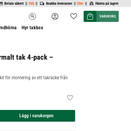
Betala säkert ||
Välj
||
Snabba leveranser ||
Eller
||
Hämta på lagret
Kundvagn
Favoriter
search
yndhörna
Hyr takbox
rmalt tak 4-pack –
it för montering av ett takräcke från
Lägg till i favoriter