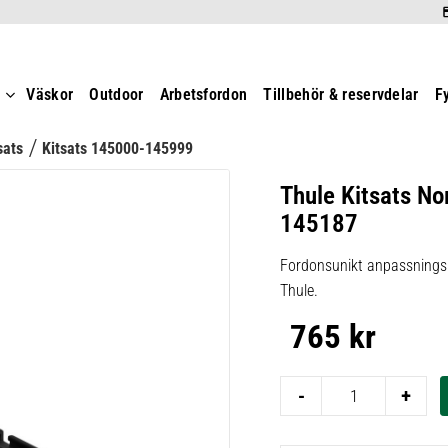
t
Väskor
Outdoor
Arbetsfordon
Tillbehör & reservdelar
F
sats
Kitsats 145000-145999
Thule Kitsats No
145187
Fordonsunikt anpassningsk
Thule.
765
kr
-
+