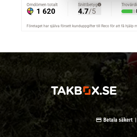
a
l
Betala säkert |