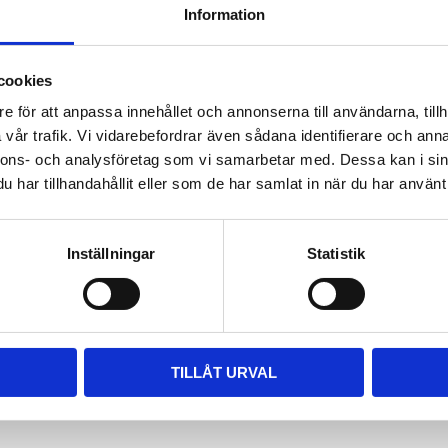
Information
ara i rätt längd. Enklaste sättet
 till våra kompletta paket, leta
m passar.
cookies
e för att anpassa innehållet och annonserna till användarna, tillh
vår trafik. Vi vidarebefordrar även sådana identifierare och anna
nnons- och analysföretag som vi samarbetar med. Dessa kan i sin
har tillhandahållit eller som de har samlat in när du har använt 
Inställningar
Statistik
TILLÅT URVAL