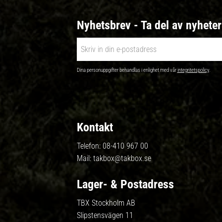
Nyhetsbrev - Ta del av nyhete
Dina personuppgifter behandlas i enlighet med vår
integritetspolicy
.
Kontakt
Telefon:
08-410 967 00
Mail:
takbox@takbox.se
Lager- & Postadress
TBX Stockholm AB
Slipstensvägen 11