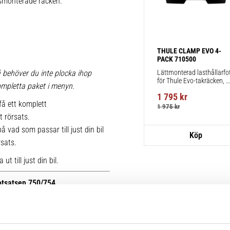
iksmonterade räcken.
THULE CLAMP EVO 4-
PACK 710500
Lättmonterad lasthållarfot
 behöver du inte plocka ihop
för Thule Evo-takräcken, 
 kompletta paket i menyn.
för fordon utan befintliga 
1 795
kr
fästpunkter för takräcke 
få ett komplett
eller fabriksmonterade 
1 975
kr
räcken.
t rörsats.
 vad som passar till just din bil
rsats.
t till just din bil.
fotsatsen 750/754.
r kan du se bilder på de äldre
ttera med nya kitsatser >>