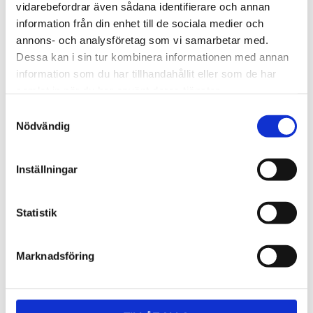
Lättmonterad 
Lättmonterad 
vidarebefordrar även sådana identifierare och annan
lasthållarfot för Thule Evo-
lasthållarfot för Thule 
information från din enhet till de sociala medier och
takräcken, för fordon utan 
Edge-takräcken, för 
1 795
kr
2 525
kr
befintliga fästpunkter för 
fordon utan befintliga 
annons- och analysföretag som vi samarbetar med.
takräcke eller 
fästpunkter för takräcke 
1 975
kr
2 635
kr
Dessa kan i sin tur kombinera informationen med annan
fabriksmonterade räcken.
eller fabriksmonterade 
räcken.
information som du har tillhandahållit eller som de har
samlat in när du har använt deras tjänster.
S
Nödvändig
a
m
t
Inställningar
y
c
k
Statistik
e
s
Marknadsföring
v
a
l