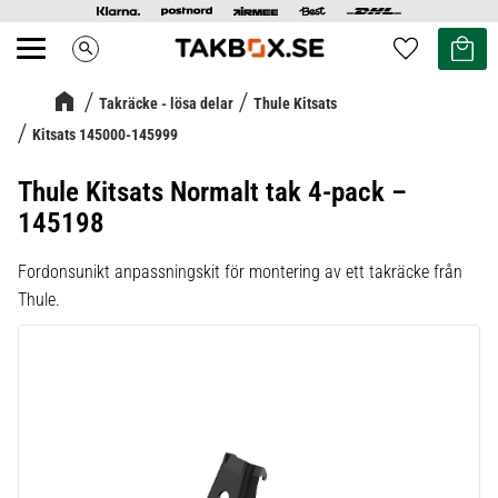
Kundvag
Favoriter
search
Meny
Takräcke - lösa delar
Thule Kitsats
Kitsats 145000-145999
Thule Kitsats Normalt tak 4-pack –
145198
Fordonsunikt anpassningskit för montering av ett takräcke från
Thule.