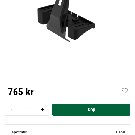
765
kr
Lägg t
-
+
Lagerstatus
I lager