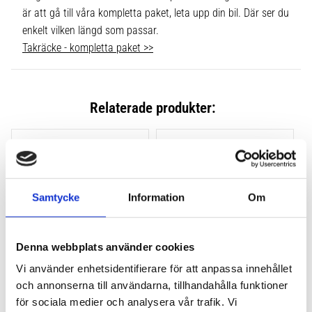
är att gå till våra kompletta paket, leta upp din bil. Där ser du
enkelt vilken längd som passar.
Takräcke - kompletta paket >>
Relaterade produkter:
Lägg till i favoriter
Lägg till
Samtycke
Information
Om
Denna webbplats använder cookies
Vi använder enhetsidentifierare för att anpassa innehållet
och annonserna till användarna, tillhandahålla funktioner
THULE CLAMP EVO 4-
THULE CLAMP EDGE 4-
PACK 710500
PACK 720500
för sociala medier och analysera vår trafik. Vi