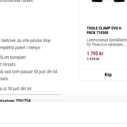
iksmonterade räcken.
THULE CLAMP EVO 4-
PACK 710500
Lättmonterad lasthållarfot
 behöver du inte plocka ihop
för Thule Evo-takräcken, 
 kompletta paket i menyn.
för fordon utan befintliga 
1 795
kr
fästpunkter för takräcke 
få ett komplett
eller fabriksmonterade 
1 975
kr
räcken.
t rörsats.
 vad som passar till just din bil
rsats.
t till just din bil.
fotsatsen 750/754.
r kan du se bilder på de äldre
ttera med nya kitsatser >>