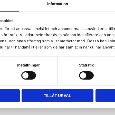
Information
ara i rätt längd. Enklaste sättet
 till våra kompletta paket, leta
m passar.
cookies
e för att anpassa innehållet och annonserna till användarna, tillh
vår trafik. Vi vidarebefordrar även sådana identifierare och anna
nnons- och analysföretag som vi samarbetar med. Dessa kan i sin
har tillhandahållit eller som de har samlat in när du har använt 
Inställningar
Statistik
TILLÅT URVAL