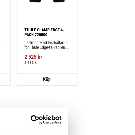
THULE CLAMP EDGE 4-
PACK 720500
 
Lättmonterad lasthållarfot 
för Thule Edge-takräcken, 
för fordon utan befintliga 
2 525
kr
fästpunkter för takräcke 
eller fabriksmonterade 
2 635
kr
räcken.