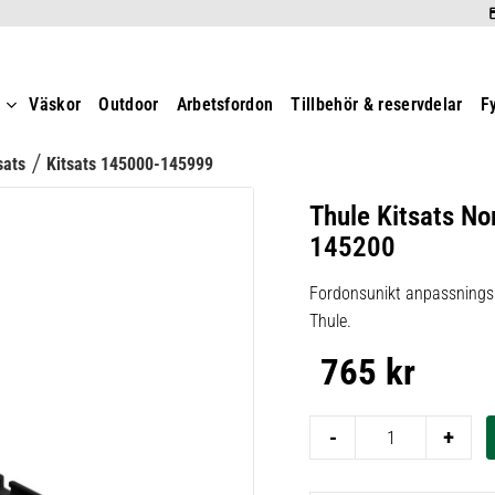
t
Väskor
Outdoor
Arbetsfordon
Tillbehör & reservdelar
F
sats
Kitsats 145000-145999
Thule Kitsats No
145200
Fordonsunikt anpassningsk
Thule.
765
kr
-
+