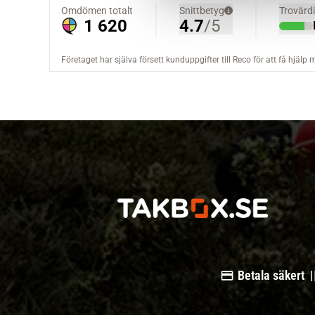
a
l
Betala säkert |