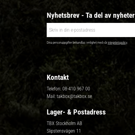
Nyhetsbrev - Ta del av nyhete
Dina personuppgifter behandlas i enlighet med vår
integritetspolicy
.
Kontakt
Telefon:
08-410 967 00
Mail:
takbox@takbox.se
Lager- & Postadress
TBX Stockholm AB
Slipstensvägen 11