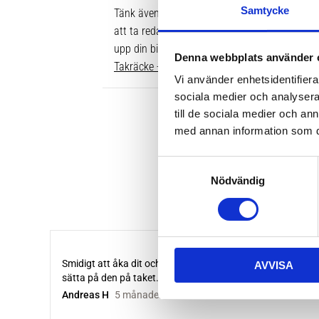
Samtycke
Tänk även på att dina rör över taket behöver v
att ta reda på vilken längd du ska ha är att gå
upp din bil. Där ser du enkelt vilken längd so
Denna webbplats använder 
Takräcke - kompletta paket >>
Vi använder enhetsidentifierar
sociala medier och analysera 
till de sociala medier och a
med annan information som du 
S
Nödvändig
a
m
t
y
c
AVVISA
k
e
s
v