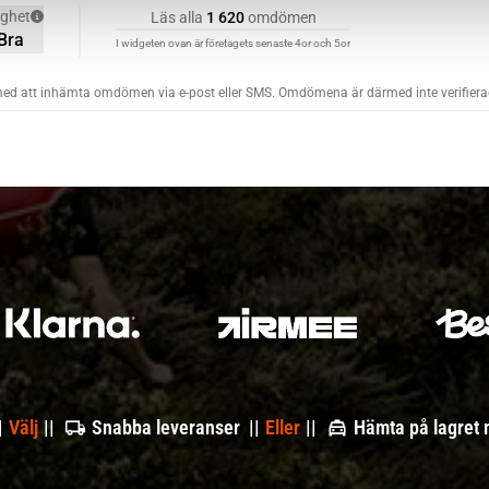
|
Välj
||
Snabba leveranser ||
Eller
||
Hämta på lagret