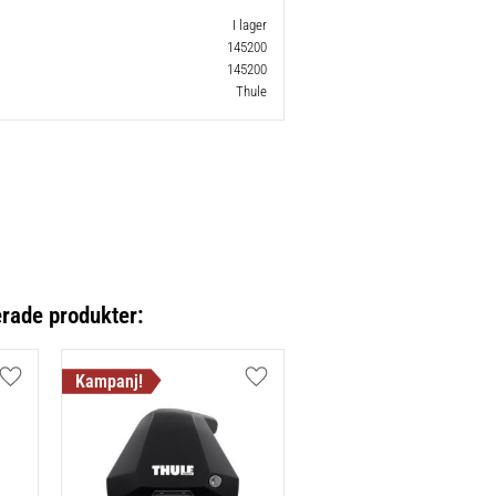
I lager
145200
145200
Thule
erade produkter:
Lägg till i favoriter
Lägg till i favoriter