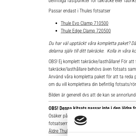
befintliga fästpunkter för takräcke eller fabr
Passar endast i Thules fotsatser
Thule Evo Clamp 710500
Thule Edge Clamp 720500
Du har väl upptäckt våra kompletta paket? Då
delarna själv till ditt takräcke. Kolla in våra
OBS! Ej komplett takräcke/lasthållare! För att 
takräcke/lasthållare behövs även fotsats sam
Använd våra kompletta paket för att ta reda på
om du vill komplettera din befintlig fotsats/rö
Bilden är generell dvs att de kan se annorlunda u
OBS! Denna kitsats passar inte i den äldre 
Osäker på vilken fot du har sedan tidigare? Hä
fotsatserna:
Äldre Thule fotsatser som inte går att komple