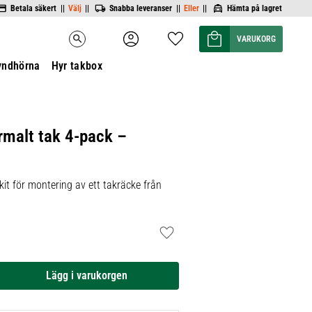
Betala säkert ||
Välj
||
Snabba leveranser ||
Eller
||
Hämta på lagret
Kundvagn
Favoriter
search
yndhörna
Hyr takbox
rmalt tak 4-pack –
it för montering av ett takräcke från
Lägg till i favoriter